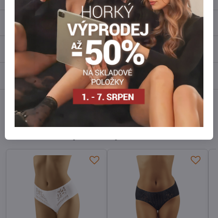
Popis
Recenze
0
Diskuse
0
Facebook
Twitter
Bluesky
Pinterest
Reddit
LinkedIn
WhatsApp
E-
mail
Alternativní produkty