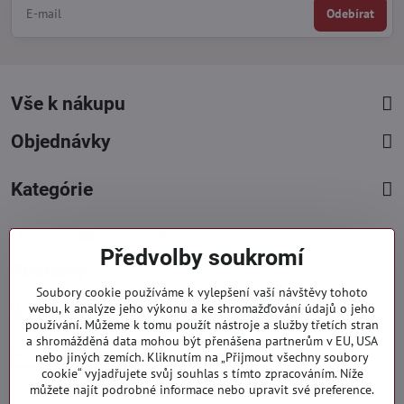
Odebírat
Vše k nákupu
Objednávky
Kategórie
Facebook
Instagram
Pinterest
Předvolby soukromí
Kontakty
Soubory cookie používáme k vylepšení vaší návštěvy tohoto
+421 919 060 751
webu, k analýze jeho výkonu a ke shromažďování údajů o jeho
používání. Můžeme k tomu použít nástroje a služby třetích stran
Pondělí - Pátek : 09:00 - 15:00 hod.
a shromážděná data mohou být přenášena partnerům v EU, USA
info​@everlady​.eu
nebo jiných zemích. Kliknutím na „Přijmout všechny soubory
Non stop ( 24/7 )
cookie“ vyjadřujete svůj souhlas s tímto zpracováním. Níže
můžete najít podrobné informace nebo upravit své preference.