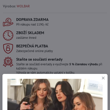
Výrobce:
WOLBAR
DOPRAVA ZDARMA
Při nákupu nad 1190,- Kč
ZBOŽÍ SKLADEM
zasíláme ihned
BEZPEČNÁ PLATBA
Zabezpečené online platby
Staňte se součástí everlady
Staňte se součástí everlady a využívejte
5 % členskou výhodu
při
každém nákupu.
Výhoda se vám automaticky uplatní v košíku.
Máte zájem o více kusů ?
Kontaktujte nás na mail, zboží pro Vás doskladníme!
info​@everlady​.eu