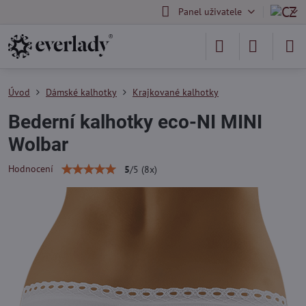
Panel uživatele
Úvod
Dámské kalhotky
Krajkované kalhotky
Bederní kalhotky eco-NI MINI
Wolbar
Hodnocení
5
/
5
(
8
x)