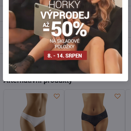
Popis
Recenze
0
Diskuse
0
Facebook
Twitter
Bluesky
Pinterest
Reddit
LinkedIn
WhatsApp
E-
mail
Alternativní produkty