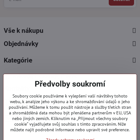
Vše k nákupu
Objednávky
Kategórie
Facebook
Instagram
Pinterest
Předvolby soukromí
Kontakty
Soubory cookie používáme k vylepšení vaší návštěvy tohoto
+421 919 060 751
webu, k analýze jeho výkonu a ke shromažďování údajů o jeho
používání. Můžeme k tomu použít nástroje a služby třetích stran
Pondělí - Pátek : 09:00 - 15:00 hod.
a shromážděná data mohou být přenášena partnerům v EU, USA
info​@everlady​.eu
nebo jiných zemích. Kliknutím na „Přijmout všechny soubory
Non stop ( 24/7 )
cookie“ vyjadřujete svůj souhlas s tímto zpracováním. Níže
můžete najít podrobné informace nebo upravit své preference.