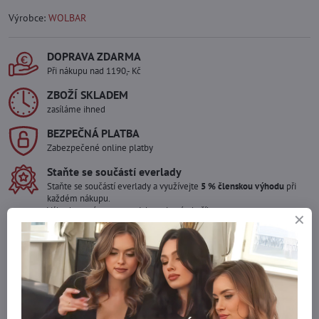
Výrobce:
WOLBAR
DOPRAVA ZDARMA
Při nákupu nad 1190,- Kč
ZBOŽÍ SKLADEM
zasíláme ihned
BEZPEČNÁ PLATBA
Zabezpečené online platby
Staňte se součástí everlady
Staňte se součástí everlady a využívejte
5 % členskou výhodu
při
každém nákupu.
Výhoda se vám automaticky uplatní v košíku.
Máte zájem o více kusů ?
Kontaktujte nás na mail, zboží pro Vás doskladníme!
info​@everlady​.eu