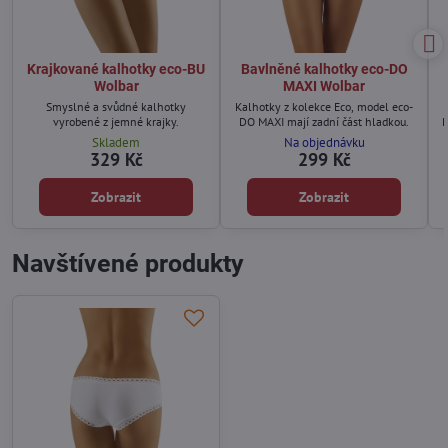
Krajkované kalhotky eco-BU
Bavlněné kalhotky eco-DO
Wolbar
MAXI Wolbar
Smyslné a svůdné kalhotky
Kalhotky z kolekce Eco, model eco-
vyrobené z jemné krajky.
DO MAXI mají zadní část hladkou.
D
Skladem
Na objednávku
329 Kč
299 Kč
Zobrazit
Zobrazit
Navštívené produkty