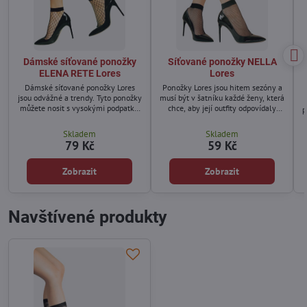
Dámské síťované ponožky
Síťované ponožky NELLA
ELENA RETE Lores
Lores
Dámské síťované ponožky Lores
Ponožky Lores jsou hitem sezóny a
jsou odvážné a trendy. Tyto ponožky
musí být v šatníku každé ženy, která
můžete nosit s vysokými podpatky,
chce, aby její outfity odpovídaly
p
abyste vytvořili ženský set na
nejnovějším trendům.
rande.
Skladem
Skladem
79 Kč
59 Kč
k
Zobrazit
Zobrazit
Navštívené produkty