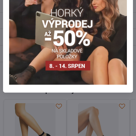
info​@everlady​.eu
Popis
Recenze
0
Diskuse
0
Facebook
Twitter
Bluesky
Pinterest
Reddit
LinkedIn
WhatsApp
E-
mail
Alternativní produkty