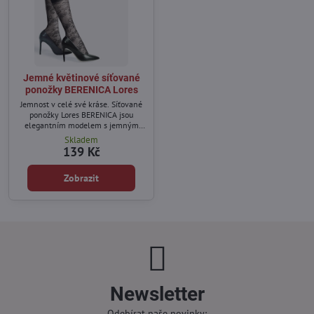
Jemné květinové síťované
ponožky BERENICA Lores
Jemnost v celé své kráse. Síťované
ponožky Lores BERENICA jsou
elegantním modelem s jemným
květinovým motivem, který dodá
Skladem
šik každodennímu i večernímu
139 Kč
stylu.
Zobrazit
Newsletter
Odebírat naše novinky: