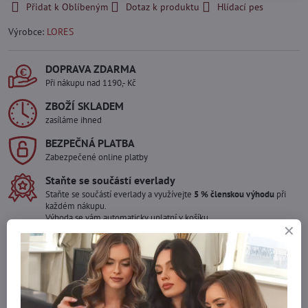
Přidat k Oblíbeným
Dotaz k produktu
Hlídací pes
Výrobce:
LORES
DOPRAVA ZDARMA
Při nákupu nad 1190,- Kč
ZBOŽÍ SKLADEM
zasíláme ihned
BEZPEČNÁ PLATBA
Zabezpečené online platby
Staňte se součástí everlady
Staňte se součástí everlady a využívejte
5 % členskou výhodu
při
každém nákupu.
Výhoda se vám automaticky uplatní v košíku.
Máte zájem o více kusů ?
Kontaktujte nás na mail, zboží pro Vás doskladníme!