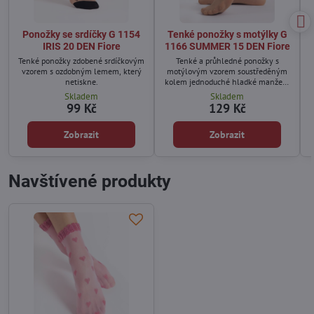
Ponožky se srdíčky G 1154
Tenké ponožky s motýlky G
IRIS 20 DEN Fiore
1166 SUMMER 15 DEN Fiore
Tenké ponožky zdobené srdíčkovým
Tenké a průhledné ponožky s
vzorem s ozdobným lemem, který
motýlovým vzorem soustředěným
netiskne.
kolem jednoduché hladké manžety
tak, aby byly odhaleny poblíž
Skladem
Skladem
kotníku.
99 Kč
129 Kč
Zobrazit
Zobrazit
Navštívené produkty