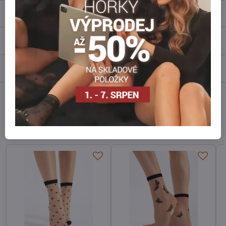
Popis
Recenze
0
Diskuse
0
Facebook
Twitter
Bluesky
Pinterest
Reddit
LinkedIn
WhatsApp
E-
mail
Alternativní produkty