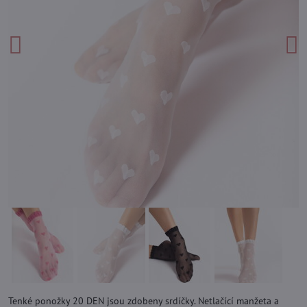
Tenké ponožky 20 DEN jsou zdobeny srdíčky. Netlačící manžeta a