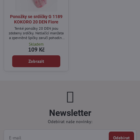
Ponožky se srdíčky G 1189
KOKORO 20 DEN Fiore
Tenké ponožky 20 DEN jsou
zdobeny srdíčky. Netlačící manžeta
a zpevněné špičky zaručí pohodlné
nošení.
Skladem
109 Kč
Zobrazit
Newsletter
Odebírat naše novinky:
Odebírat