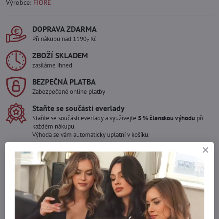
Výrobce:
FIORE
DOPRAVA ZDARMA
Při nákupu nad 1190,- Kč
ZBOŽÍ SKLADEM
zasíláme ihned
BEZPEČNÁ PLATBA
Zabezpečené online platby
Staňte se součástí everlady
Staňte se součástí everlady a využívejte
5 % členskou výhodu
při
každém nákupu.
Výhoda se vám automaticky uplatní v košíku.
Máte zájem o více kusů ?
Kontaktujte nás na mail, zboží pro Vás doskladníme!
info​@everlady​.eu