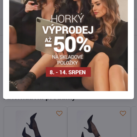
info​@everlady​.eu
Popis
Recenze
0
Diskuse
0
Facebook
Twitter
Bluesky
Pinterest
Reddit
LinkedIn
WhatsApp
E-
mail
Alternativní produkty