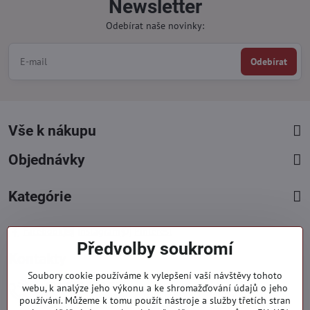
Newsletter
Odebírat naše novinky:
Odebírat
Vše k nákupu
Objednávky
Kategórie
Facebook
Instagram
Pinterest
Předvolby soukromí
Kontakty
Soubory cookie používáme k vylepšení vaší návštěvy tohoto
+421 919 060 751
webu, k analýze jeho výkonu a ke shromažďování údajů o jeho
používání. Můžeme k tomu použít nástroje a služby třetích stran
Pondělí - Pátek : 09:00 - 15:00 hod.