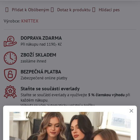
Přidat k Oblíbeným
Dotaz k produktu
Hlídací pes
Výrobce:
KNITTEX
DOPRAVA ZDARMA
Při nákupu nad 1190,- Kč
ZBOŽÍ SKLADEM
zasíláme ihned
BEZPEČNÁ PLATBA
Zabezpečené online platby
Staňte se součástí everlady
Staňte se součástí everlady a využívejte
5 % členskou výhodu
při
každém nákupu.
Výhoda se vám automaticky uplatní v košíku.
Máte zájem o více kusů ?
Kontaktujte nás na mail, zboží pro Vás doskladníme!