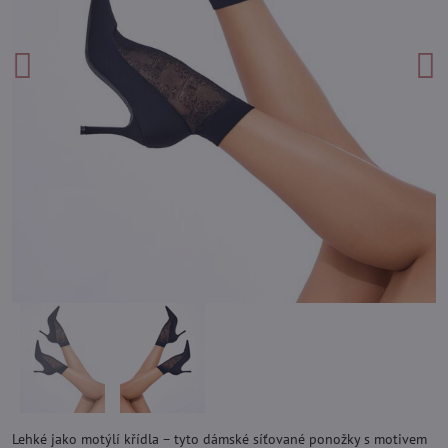
Lehké jako motýlí křídla – tyto dámské síťované ponožky s motivem