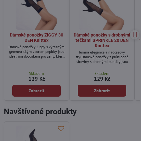
Dámské ponožky ZIGGY 30
Dámské ponožky s drobnými
DEN Knittex
tečkami SPRINKLE 20 DEN
1
Knittex
Dámské ponožky Ziggy s výrazným
geometrickým vzorem pepitky jsou
Jemná elegance a nadčasový
ideálním doplňkem pro ženy, které
stylDámské ponožky z průhledné
mají rády eleganci a styl.
síťoviny s drobnými puntíky jsou
Nadčasový vzor dodá každému
ideálním doplňkem pro ženy, které
outfitu moderní šmrnc. Skvěle se
mají rády jednoduchý, ale působivý
Skladem
Skladem
hodí k mokasínám, polobotkám
vzhled. Klasický puntíkovaný vzor
129 Kč
129 Kč
nebo kotníkovým botám.
působí žensky a elegantně, snadno
se kombinuje s různými outfity – od
ležérních až po formální. Skvěle
Zobrazit
Zobrazit
sedí k balerínám, mokasínám či
lodičkám.
Navštívené produkty