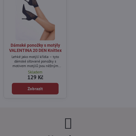
Dámské ponožky s motýly
VALENTINA 20 DEN Knittex
Lehké jako motýlí křídla – tyto
dámské síťované ponožky s
motivem motýlů jsou něžným
doplňkem, který oživí každý outfit.
Skladem
Vzor malých motýlků dodává šarm,
129 Kč
lehkost a ženskost i těm
nejjednodušším stylizacím.
Zobrazit