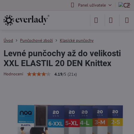
Panel uživatele
Úvod
Punčochové zboží
Klasické punčochy
Levné punčochy až do velikosti
XXL ELASTIL 20 DEN Knittex
Hodnocení
4.19
/
5
(
21
x)