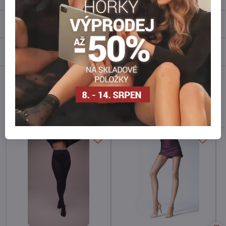
Recenze
0
Diskuse
0
Facebook
Twitter
Bluesky
Pinterest
Reddit
LinkedIn
WhatsApp
E-
mail
Alternativní produkty