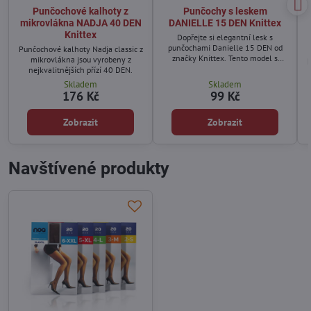
Punčochové kalhoty z
Punčochy s leskem
mikrovlákna NADJA 40 DEN
DANIELLE 15 DEN Knittex
Knittex
Dopřejte si elegantní lesk s
punčochami Danielle 15 DEN od
Punčochové kalhoty Nadja classic z
značky Knittex. Tento model s
mikrovlákna jsou vyrobeny z
p
jemným lesklým povrchem je
nejkvalitnějších přízí 40 DEN.
ideální volbou pro výjimečné
Skladem
Skladem
příležitosti i večerní outfity. Díky
176 Kč
99 Kč
transparentnímu materiálu krásně
zvýrazní tvar nohou a opticky je
prodlouží.
Zobrazit
Zobrazit
Navštívené produkty