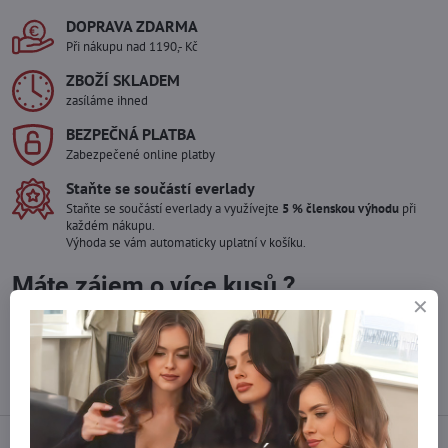
DOPRAVA ZDARMA
Při nákupu nad 1190,- Kč
ZBOŽÍ SKLADEM
zasíláme ihned
BEZPEČNÁ PLATBA
Zabezpečené online platby
Staňte se součástí everlady
Staňte se součástí everlady a využívejte
5 % členskou výhodu
při
každém nákupu.
Výhoda se vám automaticky uplatní v košíku.
Máte zájem o více kusů ?
Kontaktujte nás na mail, zboží pro Vás doskladníme!
info​@everlady​.eu
Popis