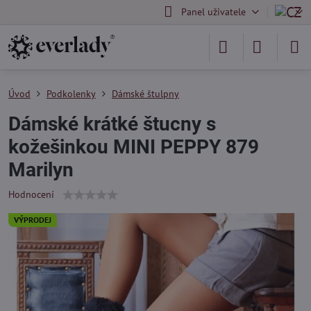
Panel uživatele
Úvod
Podkolenky
Dámské štulpny
Dámské krátké štucny s
kožešinkou MINI PEPPY 879
Marilyn
Hodnocení
VÝPRODEJ