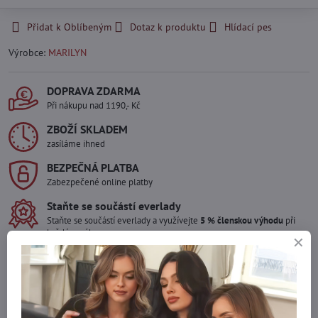
Přidat k Oblíbeným
Dotaz k produktu
Hlídací pes
Výrobce:
MARILYN
DOPRAVA ZDARMA
Při nákupu nad 1190,- Kč
ZBOŽÍ SKLADEM
zasíláme ihned
BEZPEČNÁ PLATBA
Zabezpečené online platby
Staňte se součástí everlady
Staňte se součástí everlady a využívejte
5 % členskou výhodu
při
každém nákupu.
Výhoda se vám automaticky uplatní v košíku.
Máte zájem o více kusů ?
Kontaktujte nás na mail, zboží pro Vás doskladníme!