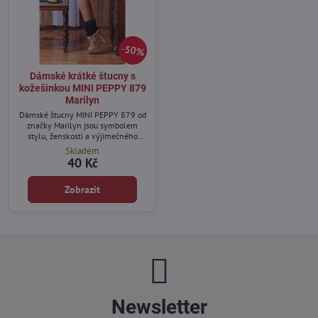
50%
Dámské krátké štucny s
kožešinkou MINI PEPPY 879
Marilyn
Dámské štucny MINI PEPPY 879 od
značky Marilyn jsou symbolem
stylu, ženskosti a výjimečného
pohodlí.
Skladem
40 Kč
Zobrazit
Newsletter