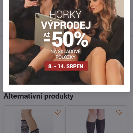
info​@everlady​.eu
Popis
Recenze
0
Diskuse
0
Facebook
Twitter
Bluesky
Pinterest
Reddit
LinkedIn
WhatsApp
E-
mail
Alternativní produkty