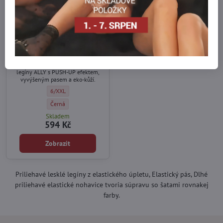
30%
Dámské legíny ALLY 200
DEN BasBleu
Dámské elegantní zeštíhlující
legíny ALLY s PUSH-UP efektem,
vyvýšeným pasem a eko-kůží.
Dámské legíny ALLY 200 DEN BasBleu - Velikost:
6/XXL
Dámské legíny ALLY 200 DEN BasBleu - Barva:
Černá
Skladem
594 Kč
Zobrazit
Priliehavé lesklé legíny z elastického úpletu, Elastický pás, Dlhé
priliehavé elastické nohavice tvoria súpravu so šatami rovnakej
farby.