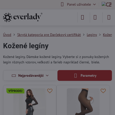
Panel uživatele
Úvod
Skrytá kategoria pre Darčekový certifikát
Legíny
Kožené 
Kožené legíny
Kožené legíny. Dámske kožené legíny. Vyberte si z ponuky kožených
legín rôznych vzorov, veľkostí a farieb napríklad čierné, biele.
Nejprodávanější
Parametry
VÝPRODEJ