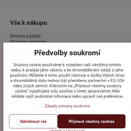
Vše k nákupu
Doprava a platba
Obchodní podmínky
Ochrana OÚ
Předvolby soukromí
Reklamační formulář
Kontakty
Soubory cookie používáme k vylepšení vaší návštěvy tohoto
webu, k analýze jeho výkonu a ke shromažďování údajů o jeho
Objednávky
používání. Můžeme k tomu použít nástroje a služby třetích stran
a shromážděná data mohou být přenášena partnerům v EU, USA
Stav objednávky
nebo jiných zemích. Kliknutím na „Přijmout všechny soubory
cookie“ vyjadřujete svůj souhlas s tímto zpracováním. Níže
můžete najít podrobné informace nebo upravit své preference.
Zásady ochrany soukromí
Odmítnout vše
Přijmout všechny cookies