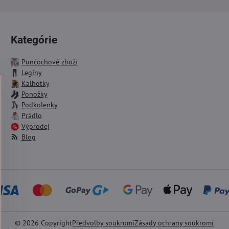
Kategórie
Punčochové zboží
Legíny
Kalhotky
Ponožky
Podkolenky
Prádlo
Výprodej
Blog
©
2026
Copyright
Předvolby soukromí
Zásady ochrany soukromí