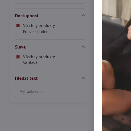
Termo punčochy s
Černá
Dostupnost
Skladem
529 Kč
Všechny produkty
Pouze skladem
VÝPRODEJ
Sleva
Všechny produkty
Ve slevě
Hledat text
Prohledat
výsledky
filtru
fulltextem
Dámské džín