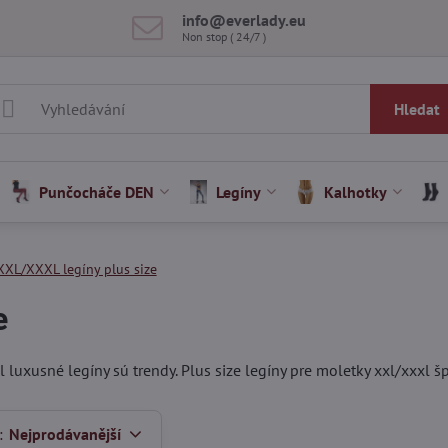
info​@everlady​.eu
Non stop ( 24/7 )
Hledat
Punčocháče DEN
Legíny
Kalhotky
XXL/XXXL legíny plus size
e
uxusné legíny sú trendy. Plus size legíny pre moletky xxl/xxxl šp
:
Nejprodávanější