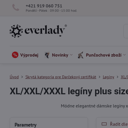
+421 919 060 751
Pondělí - Pátek : 09:00 - 15:00 hod.
Výprodej
Novinky
Punčochové zboží
Úvod
Skrytá kategoria pre Darčekový certifikát
Legíny
XL/
XL/XXL/XXXL legíny plus siz
Módne elegantné dámske legíny xl l
Řadit dle
Parametry