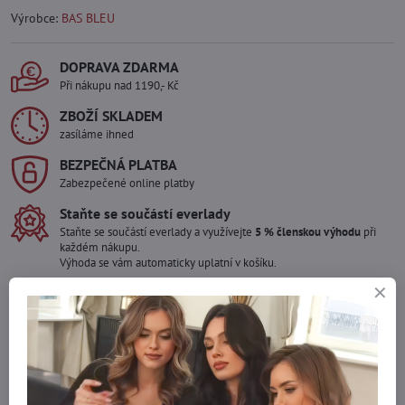
Výrobce:
BAS BLEU
DOPRAVA ZDARMA
Při nákupu nad 1190,- Kč
ZBOŽÍ SKLADEM
zasíláme ihned
BEZPEČNÁ PLATBA
Zabezpečené online platby
Staňte se součástí everlady
Staňte se součástí everlady a využívejte
5 % členskou výhodu
při
každém nákupu.
Výhoda se vám automaticky uplatní v košíku.
Máte zájem o více kusů ?
Kontaktujte nás na mail, zboží pro Vás doskladníme!
info​@everlady​.eu