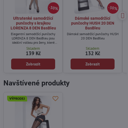
30%
30%
Ultratenké samodržící
Dámské samodržící
punčochy s krajkou
punčochy HUSH 20 DEN
LORENZA 8 DEN BasBleu
BasBleu
Elegantní samodržící punčochy
Dámské samodržící punčochy HUSH
LORENZA 8 DEN BasBleu jsou
20 DEN BasBleu
ideální volbou pro ženy, které
hledají jemné a téměř neviditelné
Skladem
Skladem
punčochy na teplé dny.
139 Kč
132 Kč
Zobrazit
Zobrazit
Navštívené produkty
VÝPRODEJ