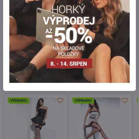
Popis
Recenze
0
Diskuse
0
Facebook
Twitter
Bluesky
Pinterest
Reddit
LinkedIn
WhatsApp
E-
mail
Alternativní produkty
VÝPRODEJ
VÝPRODEJ