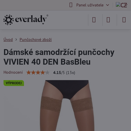
Panel uživatele
Úvod
Punčochové zboží
Dámské samodržící punčochy
VIVIEN 40 DEN BasBleu
Hodnocení
4.15
/
5
(
13
x)
VÝPRODEJ