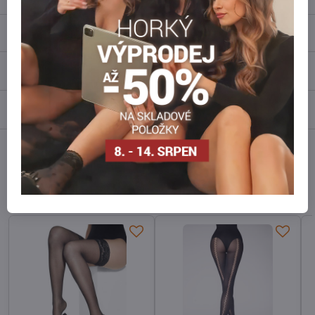
Popis
Recenze
0
Diskuse
0
Facebook
Twitter
Bluesky
Pinterest
Reddit
LinkedIn
WhatsApp
E-
mail
Alternativní produkty