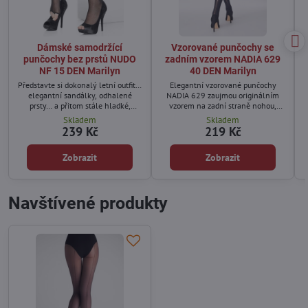
Dámské samodržící
Vzorované punčochy se
punčochy bez prstů NUDO
zadním vzorem NADIA 629
NF 15 DEN Marilyn
40 DEN Marilyn
Představte si dokonalý letní outfit…
Elegantní vzorované punčochy
elegantní sandálky, odhalené
NADIA 629 zaujmou originálním
prsty… a přitom stále hladké,
vzorem na zadní straně nohou,
sjednocené a krásné nohy.
který opticky prodlužuje siluetu a
Skladem
Skladem
dodává outfitu šmrnc.
239 Kč
219 Kč
Zobrazit
Zobrazit
Navštívené produkty