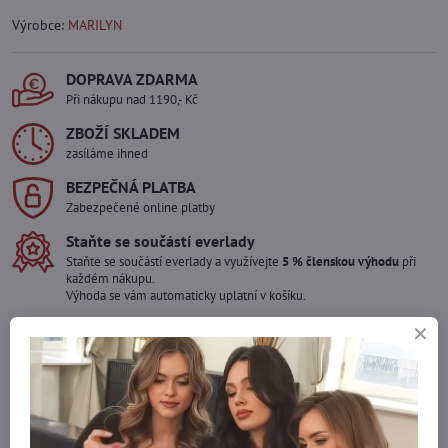
Výrobce:
MARILYN
DOPRAVA ZDARMA
Při nákupu nad 1190,- Kč
ZBOŽÍ SKLADEM
zasíláme ihned
BEZPEČNÁ PLATBA
Zabezpečené online platby
Staňte se součástí everlady
Staňte se součástí everlady a využívejte
5 % členskou výhodu
při
každém nákupu.
Výhoda se vám automaticky uplatní v košíku.
Máte zájem o více kusů ?
Kontaktujte nás na mail, zboží pro Vás doskladníme!
info​@everlady​.eu