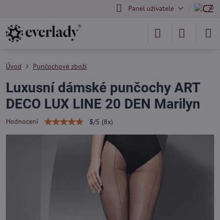
Panel uživatele
Úvod
Punčochové zboží
Luxusní dámské punčochy ART
DECO LUX LINE 20 DEN Marilyn
Hodnocení
5
/
5
(
8
x)