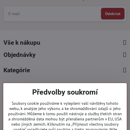
Odebírat
Vše k nákupu
Objednávky
Kategórie
Facebook
Instagram
Pinterest
Předvolby soukromí
Kontakty
Soubory cookie používáme k vylepšení vaší návštěvy tohoto
+421 919 060 751
webu, k analýze jeho výkonu a ke shromažďování údajů o jeho
používání. Můžeme k tomu použít nástroje a služby třetích stran
Pondělí - Pátek : 09:00 - 15:00 hod.
a shromážděná data mohou být přenášena partnerům v EU, USA
info​@everlady​.eu
nebo jiných zemích. Kliknutím na „Přijmout všechny soubory
Non stop ( 24/7 )
cookie“ vyjadřujete svůj souhlas s tímto zpracováním. Níže