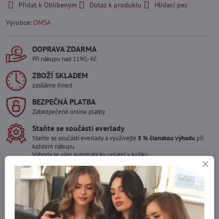
Přidat k Oblíbeným
Dotaz k produktu
Hlídací pes
Výrobce:
OMSA
DOPRAVA ZDARMA
Při nákupu nad 1190,- Kč
ZBOŽÍ SKLADEM
zasíláme ihned
BEZPEČNÁ PLATBA
Zabezpečené online platby
Staňte se součástí everlady
Staňte se součástí everlady a využívejte
5 % členskou výhodu
při
každém nákupu.
Výhoda se vám automaticky uplatní v košíku.
Máte zájem o více kusů ?
Kontaktujte nás na mail, zboží pro Vás doskladníme!