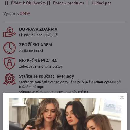
Přidat k Oblíbeným
Dotaz k produktu
Hlídací pes
Výrobce:
OMSA
DOPRAVA ZDARMA
Při nákupu nad 1190,- Kč
ZBOŽÍ SKLADEM
zasíláme ihned
BEZPEČNÁ PLATBA
Zabezpečené online platby
Staňte se součástí everlady
Staňte se součástí everlady a využívejte
5 % členskou výhodu
při
každém nákupu.
Výhoda se vám automaticky uplatní v košíku.
Máte zájem o více kusů ?
Kontaktujte nás na mail, zboží pro Vás doskladníme!