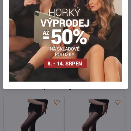
info​@everlady​.eu
Popis
Recenze
0
Diskuse
0
Facebook
Twitter
Bluesky
Pinterest
Reddit
LinkedIn
WhatsApp
E-
mail
Alternativní produkty