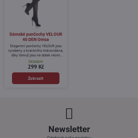
Dámské punčochy VELOUR
40 DEN Omsa
Elegantní punčochy VELOUR jsou
vyrobeny z kvalitního mikrovlákna,
díky čemuž jsou na dotek velmi
jemné a odolné vůči roztržení.
Skladem
299 Kč
Zobrazit
Newsletter
Odebírat naše novinky: