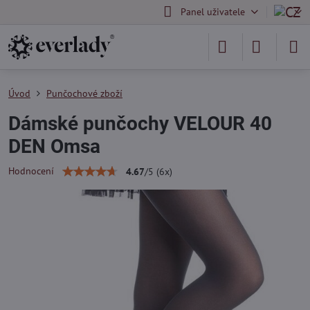
Panel uživatele
Úvod
Punčochové zboží
Dámské punčochy VELOUR 40
DEN Omsa
Hodnocení
4.67
/
5
(
6
x)