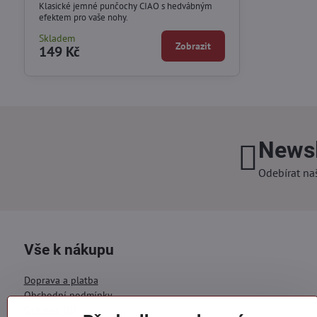
Klasické jemné punčochy CIAO s hedvábným
efektem pro vaše nohy.
Skladem
Zobrazit
149 Kč
Newsl
Odebírat na
Vše k nákupu
Doprava a platba
Obchodní podmínky
Ochrana OÚ