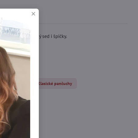
chy mají zesílený sed i špičky.
čocháče DEN
Klasické pančuchy