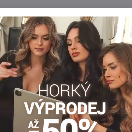
Popis
Recenze
Diskuse
0
0
tem pro vaše nohy. Vhodné pro každodenní nošení do práce. Punčo
Hrubé punčochy
Punčocháče 30-40 DEN
Dámské pun
Facebook
Twitter
Bluesky
Pinterest
Reddit
LinkedIn
WhatsApp
E-
mail