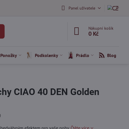
Panel uživatele
Nákupní košík
0 Kč
Ponožky
Podkolenky
Prádlo
Blog
hy CIAO 40 DEN Golden
)
 hedvábným efektem pro vaše nohy.
Čtěte více