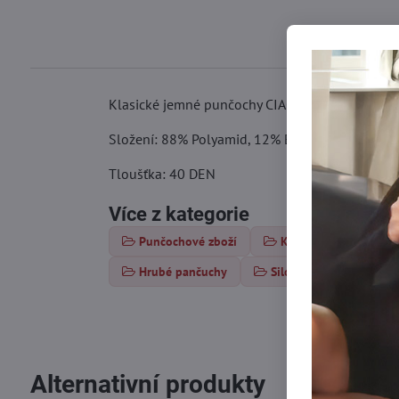
Klasické jemné punčochy CIAO s hedvábným efek
Složení: 88% Polyamid, 12% Elastan
Tloušťka: 40 DEN
Více z kategorie
Punčochové zboží
Klasické punčochy
Hrubé pančuchy
Silonky 30-40 DEN
Alternativní produkty