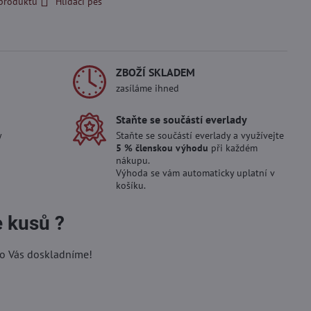
 produktu
Hlídací pes
ZBOŽÍ SKLADEM
zasíláme ihned
Staňte se součástí everlady
y
Staňte se součástí everlady a využívejte
5 % členskou výhodu
při každém
nákupu.
Výhoda se vám automaticky uplatní v
košíku.
e kusů ?
ro Vás doskladníme!