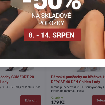
nčochy COMFORT 20
Dámské punčochy na křečové ží
 Lady
REPOSE 40 DEN Golden Lady
COMFORT mají zeštíhlující pas.
Jemné punčochy REPOSE jsou vyrobeny z
kvalitního materiálu Lycra.
Skladem
Zobrazit
Zobra
179 Kč