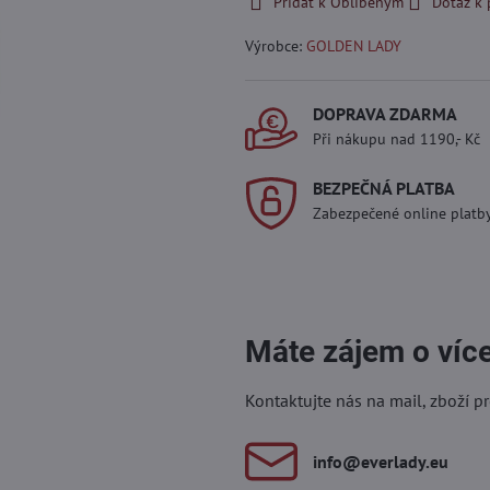
Přidat k Oblíbeným
Dotaz k
Výrobce:
GOLDEN LADY
DOPRAVA ZDARMA
Při nákupu nad 1190,- Kč
BEZPEČNÁ PLATBA
Zabezpečené online platb
Máte zájem o víc
Kontaktujte nás na mail, zboží p
info​@everlady​.eu