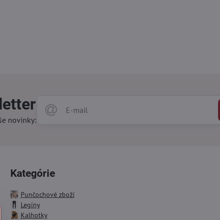
etter
še novinky:
Kategórie
Punčochové zboží
Legíny
Kalhotky