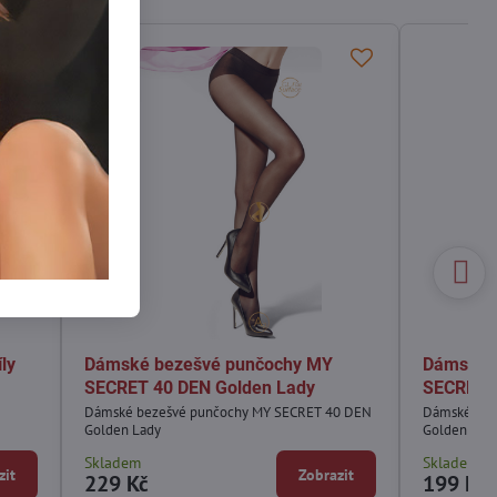
ly
Dámské bezešvé punčochy MY
Dámské 
SECRET 40 DEN Golden Lady
SECRET 2
Dámské bezešvé punčochy MY SECRET 40 DEN
Dámské bez
Golden Lady
Golden Lad
Skladem
Skladem
zit
Zobrazit
229 Kč
199 Kč