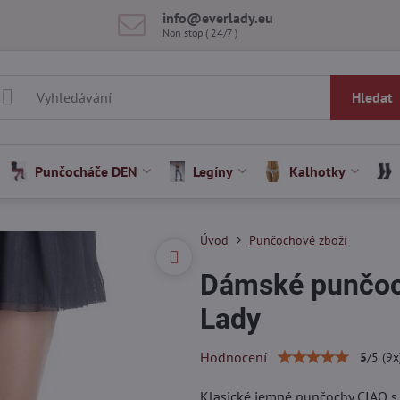
info​@everlady​.eu
Non stop ( 24/7 )
Hledat
Punčocháče DEN
Legíny
Kalhotky
Úvod
Punčochové zboží
Dámské punčoc
Lady
Hodnocení
5
/
5
(
9
x
Klasické jemné punčochy CIAO s