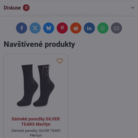
Diskuse
0
Facebook
Twitter
Bluesky
Pinterest
Reddit
LinkedIn
WhatsApp
E-
mail
Navštívené produkty
Dámské ponožky SILVER
TEARS Marilyn
Dámské ponožky SILVER TEARS
Marilyn