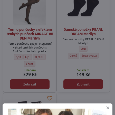
Termo punčochy s efektem
Dámské ponožky PEARL
tenkých punčoch MIRAGE 85
DREAM Marilyn
DEN Marilyn
Dámské ponožky PEARL DREAM
Marilyn
Termo punčochy spojují elegantní
vzhled tenkých punčoch s
Dámské ponožky PEARL DRE
UNI
funkčností teplého prádla.
Dámské ponožky PEARL DREAM Mari
Dámské ponožky PEARL DR
Černá
Šedá tmavá
Termo punčochy s efektem tenkých punčoch MIRAGE 85 DEN Marilyn - Veliko
Termo punčochy s efektem tenkých punčoch MIRAGE 85 DEN Marilyn -
Termo punčochy s efektem tenkých punčoch MIRAGE 85 DEN Mar
S/M
M/L
XL/XXL
Termo punčochy s efektem tenkých punčoch MIRAGE 85 DEN Marilyn 
Černá
Skladem
Skladem
529 Kč
149 Kč
Zobrazit
Zobrazit