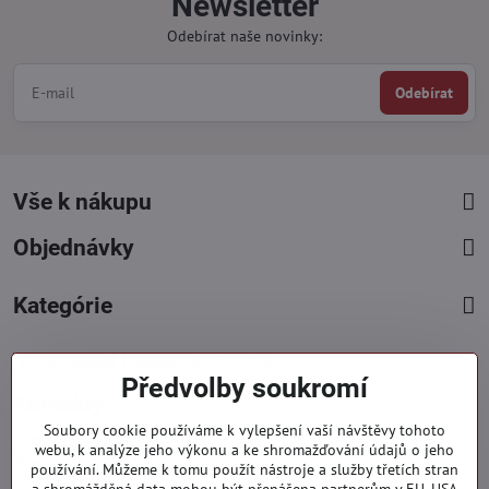
Newsletter
Odebírat naše novinky:
Odebírat
Vše k nákupu
Objednávky
Kategórie
Facebook
Instagram
Pinterest
Předvolby soukromí
Kontakty
Soubory cookie používáme k vylepšení vaší návštěvy tohoto
+421 919 060 751
webu, k analýze jeho výkonu a ke shromažďování údajů o jeho
používání. Můžeme k tomu použít nástroje a služby třetích stran
Pondělí - Pátek : 09:00 - 15:00 hod.