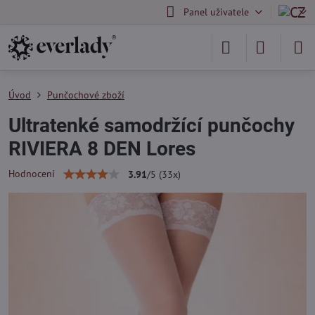
Panel uživatele
Úvod
Punčochové zboží
Ultratenké samodržící punčochy
RIVIERA 8 DEN Lores
Hodnocení
3.91
/
5
(
33
x)