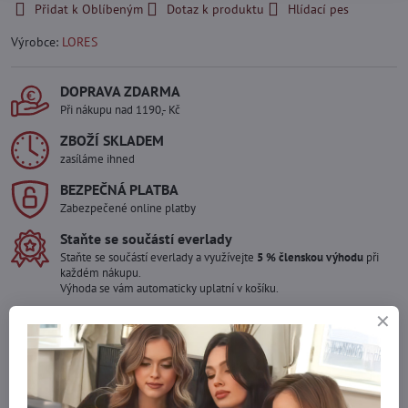
Přidat k Oblíbeným
Dotaz k produktu
Hlídací pes
Výrobce:
LORES
DOPRAVA ZDARMA
Při nákupu nad 1190,- Kč
ZBOŽÍ SKLADEM
zasíláme ihned
BEZPEČNÁ PLATBA
Zabezpečené online platby
Staňte se součástí everlady
Staňte se součástí everlady a využívejte
5 % členskou výhodu
při
každém nákupu.
Výhoda se vám automaticky uplatní v košíku.
Máte zájem o více kusů ?
Kontaktujte nás na mail, zboží pro Vás doskladníme!