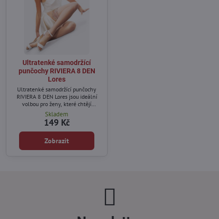
Ultratenké samodržící
punčochy RIVIERA 8 DEN
Lores
Ultratenké samodržící punčochy
RIVIERA 8 DEN Lores jsou ideální
volbou pro ženy, které chtějí
dosáhnout přirozeně krásného
Skladem
vzhledu nohou.
149 Kč
Zobrazit