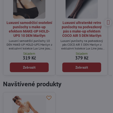
Luxusní samodržící svatební
Luxusní ultratenké retro
punčochy s make-up
punčochy na podvazkový
efektem MAKE-UP HOLD-
pás s make-up efektem
UPS 10 DEN Marilyn
COCO AIR 5 DEN Marilyn
Luxusní samodržící punčochy 10
Luxusní punčochy na podvazkový
DEN MAKE-UP HOLD-UPS Marilyn z
pás COCO AIR 5 DEN Marilyn z
exkluzivní kolekce Lux Line jsou
exkluzivní kolekce Lux Line jsou
ideální volbou pro ženy, které
ideální volbou pro ženy, které
Skladem
Skladem
hledají elegantní svatební
hledají ultratenké retro punčochy
319 Kč
379 Kč
punčochy nebo jemné samodržící
na podvazky s přirozeně krásným
silonky pro společenské příležitosti.
vzhledem nohou.
Zobrazit
Zobrazit
Navštívené produkty