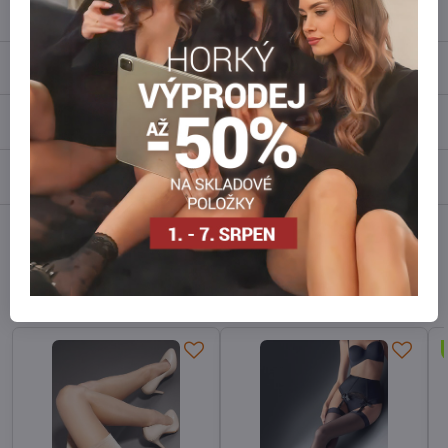
info​@everlady​.eu
Popis
Recenze
0
Diskuse
0
Facebook
Twitter
Bluesky
Pinterest
Reddit
LinkedIn
WhatsApp
E-
mail
Alternativní produkty