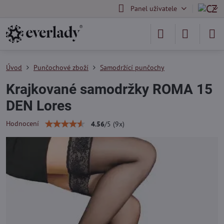
Panel uživatele
Úvod
Punčochové zboží
Samodržící punčochy
Krajkované samodržky ROMA 15
DEN Lores
Hodnocení
4.56
/
5
(
9
x)