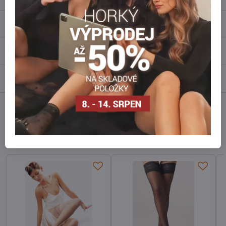
Popis
Recenze
0
Diskuse
0
Facebook
Twitter
Bluesky
Pinterest
Reddit
LinkedIn
WhatsApp
E-
mail
Alternativní produkty