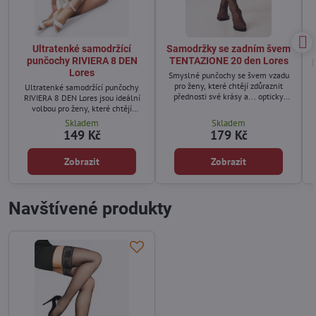
Ultratenké samodržící
Samodržky se zadním švem
punčochy RIVIERA 8 DEN
TENTAZIONE 20 den Lores
Lores
Smyslné punčochy se švem vzadu
pro ženy, které chtějí zdůraznit
Ultratenké samodržící punčochy
přednosti své krásy a... opticky
RIVIERA 8 DEN Lores jsou ideální
prodloužit nohy.
volbou pro ženy, které chtějí
dosáhnout přirozeně krásného
Skladem
Skladem
vzhledu nohou.
149 Kč
179 Kč
Zobrazit
Zobrazit
Navštívené produkty