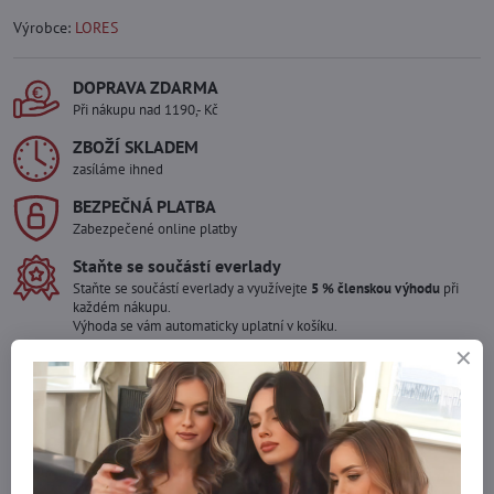
Výrobce:
LORES
DOPRAVA ZDARMA
Při nákupu nad 1190,- Kč
ZBOŽÍ SKLADEM
zasíláme ihned
BEZPEČNÁ PLATBA
Zabezpečené online platby
Staňte se součástí everlady
Staňte se součástí everlady a využívejte
5 % členskou výhodu
při
každém nákupu.
Výhoda se vám automaticky uplatní v košíku.
Máte zájem o více kusů ?
Kontaktujte nás na mail, zboží pro Vás doskladníme!
info​@everlady​.eu