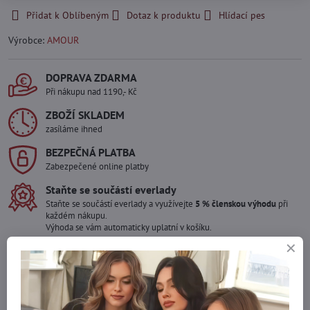
Přidat k Oblíbeným
Dotaz k produktu
Hlídací pes
Výrobce:
AMOUR
DOPRAVA ZDARMA
Při nákupu nad 1190,- Kč
ZBOŽÍ SKLADEM
zasíláme ihned
BEZPEČNÁ PLATBA
Zabezpečené online platby
Staňte se součástí everlady
Staňte se součástí everlady a využívejte
5 % členskou výhodu
při
každém nákupu.
Výhoda se vám automaticky uplatní v košíku.
Máte zájem o více kusů ?
Kontaktujte nás na mail, zboží pro Vás doskladníme!