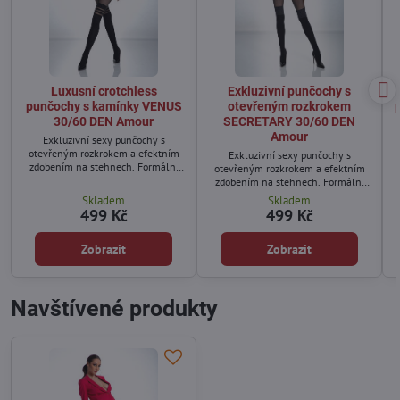
Luxusní crotchless
Exkluzivní punčochy s
punčochy s kamínky VENUS
otevřeným rozkrokem
30/60 DEN Amour
SECRETARY 30/60 DEN
Amour
Exkluzivní sexy punčochy s
otevřeným rozkrokem a efektním
Exkluzivní sexy punčochy s
zdobením na stehnech. Formální
otevřeným rozkrokem a efektním
oblečení nemusí být nudné...
zdobením na stehnech. Formální
oblečení nemusí být nudné...
Skladem
Skladem
499 Kč
499 Kč
Zobrazit
Zobrazit
Navštívené produkty