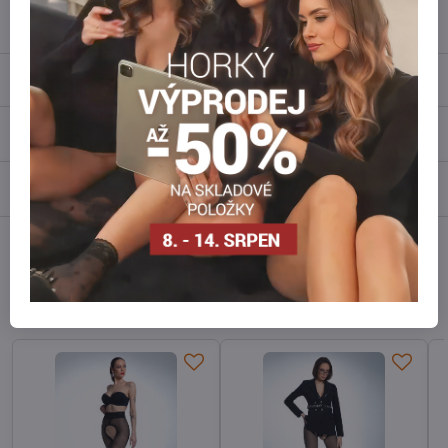
info​@everlady​.eu
Popis
Recenze
0
Diskuse
0
Facebook
Twitter
Bluesky
Pinterest
Reddit
LinkedIn
WhatsApp
E-
mail
Alternativní produkty