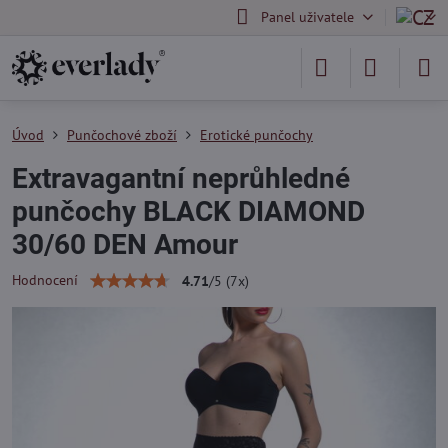
Panel uživatele
Úvod
Punčochové zboží
Erotické punčochy
Extravagantní neprůhledné
punčochy BLACK DIAMOND
30/60 DEN Amour
Hodnocení
4.71
/
5
(
7
x)