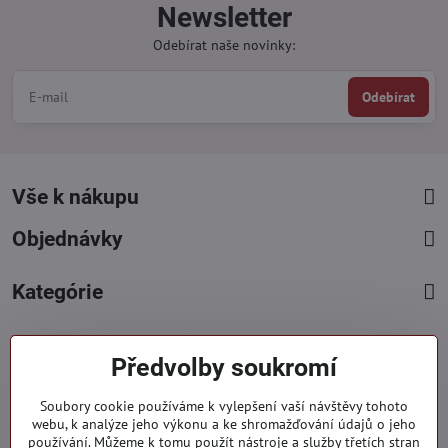
Newsletter
Odebírat naše novinky:
Odebírat
Vše k nákupu
Objednávky
Kategórie
Facebook
Instagram
Pinterest
Předvolby soukromí
Kontakty
Soubory cookie používáme k vylepšení vaší návštěvy tohoto
+421 919 060 751
webu, k analýze jeho výkonu a ke shromažďování údajů o jeho
používání. Můžeme k tomu použít nástroje a služby třetích stran
Pondělí - Pátek : 09:00 - 15:00 hod.