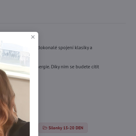
lhoty Natti B05 – dokonalé spojení klasiky a
dílem.
 vášně a ženské energie. Díky nim se budete cítit
orované pančuchy
Silonky 15-20 DEN