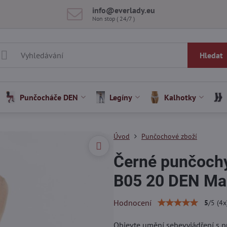
info​@everlady​.eu
Non stop ( 24/7 )
Hledat
Punčocháče DEN
Legíny
Kalhotky
Úvod
Punčochové zboží
Černé punčochy
B05 20 DEN Mar
Hodnocení
5
/
5
(
4
x
Objevte umění sebevyjádření s 