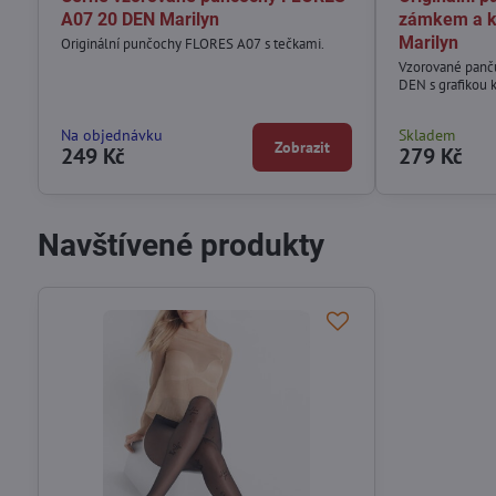
A07 20 DEN Marilyn
zámkem a k
Marilyn
Originální punčochy FLORES A07 s tečkami.
Vzorované panč
DEN s grafikou k
Na objednávku
Skladem
Zobrazit
249 Kč
279 Kč
Navštívené produkty