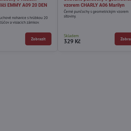
líči EMMY A09 20 DEN
vzorem CHARLY A06 Marilyn
Černé punčochy s geometrickým vzorem
síťoviny.
uchové nohavice s hrúbkou 20
ľúčov a visiacich zámkov.
Skladem
Zobrazit
Zobra
329 Kč