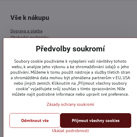
Vše k nákupu
Doprava a platba
Obchodní podmínky
Ochrana OÚ
Předvolby soukromí
Reklamační formulář
Kontakty
Soubory cookie používáme k vylepšení vaší návštěvy tohoto
webu, k analýze jeho výkonu a ke shromažďování údajů o jeho
Objednávky
používání. Můžeme k tomu použít nástroje a služby třetích stran
a shromážděná data mohou být přenášena partnerům v EU, USA
Stav objednávky
nebo jiných zemích. Kliknutím na „Přijmout všechny soubory
cookie“ vyjadřujete svůj souhlas s tímto zpracováním. Níže
můžete najít podrobné informace nebo upravit své preference.
Zásady ochrany soukromí
Odmítnout vše
Přijmout všechny cookies
Ukázat podrobnosti