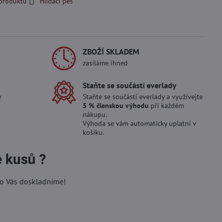
 produktu
Hlídací pes
ZBOŽÍ SKLADEM
zasíláme ihned
Staňte se součástí everlady
y
Staňte se součástí everlady a využívejte
5 % členskou výhodu
při každém
nákupu.
Výhoda se vám automaticky uplatní v
košíku.
e kusů ?
ro Vás doskladníme!