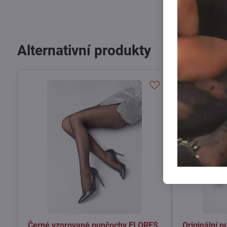
Alternativní produkty
Černé vzorované punčochy FLORES
Originální 