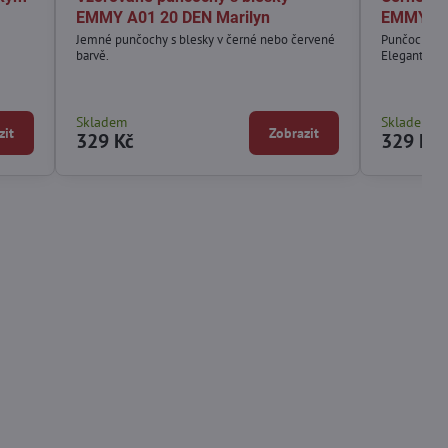
EMMY A01 20 DEN Marilyn
EMMY A0
Jemné punčochy s blesky v černé nebo červené
Punčochy s 
barvě.
Elegantní p
Skladem
Skladem
zit
Zobrazit
329 Kč
329 Kč