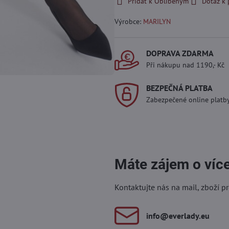
Přidat k Oblíbeným
Dotaz k
Výrobce:
MARILYN
DOPRAVA ZDARMA
Při nákupu nad 1190,- Kč
BEZPEČNÁ PLATBA
Zabezpečené online platb
Máte zájem o víc
Kontaktujte nás na mail, zboží p
info​@everlady​.eu