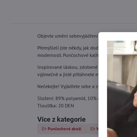
Objevte umění sebevyjádření s punčochami Natt
Přemýšleli jste někdy, jak dodat vašemu každod
modernosti. Punčochové kalhoty o tloušťce 20 d
Inspirované láskou, zdobené jedinečnými nápisy a
výjimečně a jistě přitáhnete mnoho pohledů.
Nečekejte! Vyjádřete sebe a své pocity pomocí 
Složení: 89% polyamid, 10% elastan, 1% bavln
Tloušťka: 20 DEN
Více z kategorie
Punčochové zboží
Vzorované punčochy