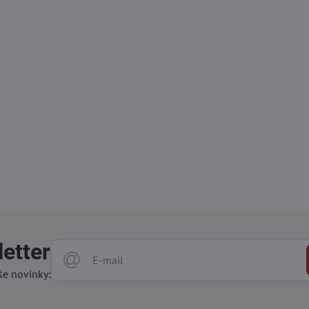
etter
še novinky: