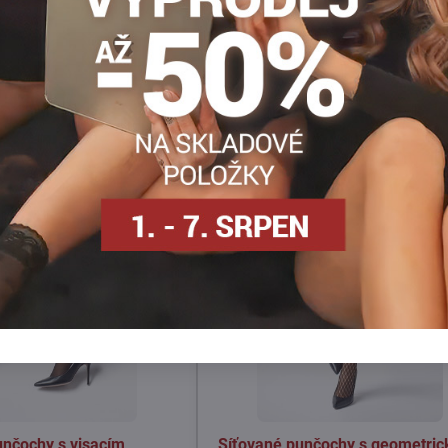
Facebook
Twitter
Bluesky
Pinterest
Reddit
LinkedIn
WhatsApp
E-
mail
punčochy s visacím
Síťované punčochy s geometri