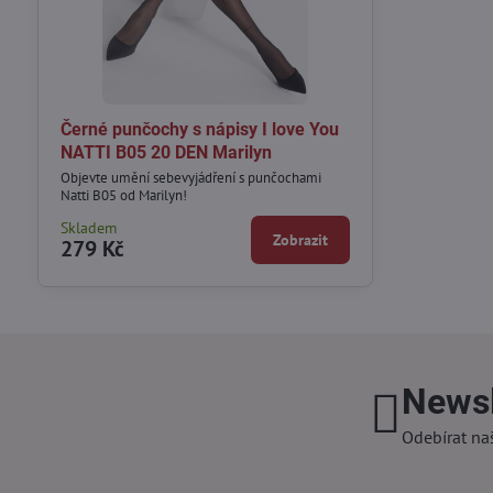
Černé punčochy s nápisy I love You
NATTI B05 20 DEN Marilyn
Objevte umění sebevyjádření s punčochami
Natti B05 od Marilyn!
Skladem
Zobrazit
279 Kč
Newsl
Odebírat na