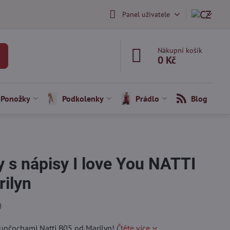
Panel uživatele
Nákupní košík
0 Kč
Ponožky
Podkolenky
Prádlo
Blog
 s nápisy I love You NATTI
ilyn
)
punčochami Natti B05 od Marilyn!
Čtěte více