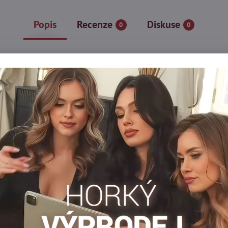
Popis
Recenze
Diskuse
0
0
i B05 od Marilyn!
ennímu outfitu trochu kouzla? Marilyn představuje punčochové ka
en nejen dokonale tvarují nohy, ale jsou i skutečným uměleckým 
 grafikou, jsou víc než jen kusem oblečení. Jsou vyjádřením citů,
punčochových kalhot Natti B05!
a
Punčocháče 15-20 DEN
Dámské punčocháče DEN
Vz