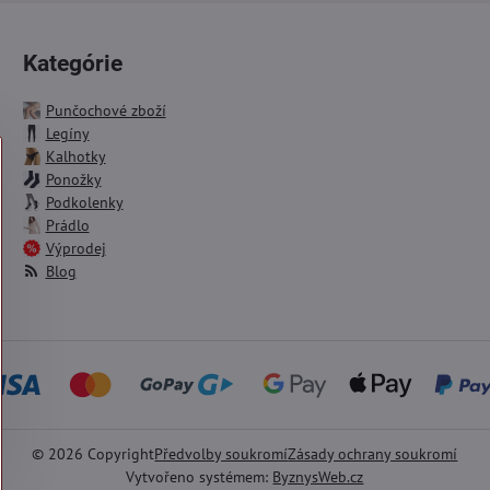
Kategórie
Punčochové zboží
Legíny
Kalhotky
Ponožky
Podkolenky
Prádlo
Výprodej
Blog
©
2026
Copyright
Předvolby soukromí
Zásady ochrany soukromí
Vytvořeno systémem:
ByznysWeb.cz