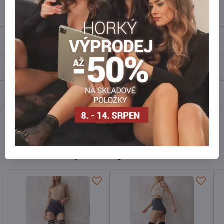
info​@everlady​.eu
Popis
Recenze
0
Diskuse
0
Facebook
Twitter
Bluesky
Pinterest
Reddit
LinkedIn
WhatsApp
E-
mail
Alternativní produkty