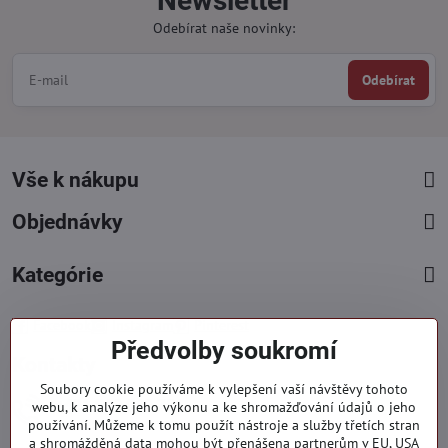
Newsletter
Odebírat naše novinky:
Odebírat
Vše k nákupu
Objednávky
Kategórie
Facebook
Instagram
Pinterest
Předvolby soukromí
Kontakty
Soubory cookie používáme k vylepšení vaší návštěvy tohoto
+421 919 060 751
webu, k analýze jeho výkonu a ke shromažďování údajů o jeho
používání. Můžeme k tomu použít nástroje a služby třetích stran
Pondělí - Pátek : 09:00 - 15:00 hod.
a shromážděná data mohou být přenášena partnerům v EU, USA