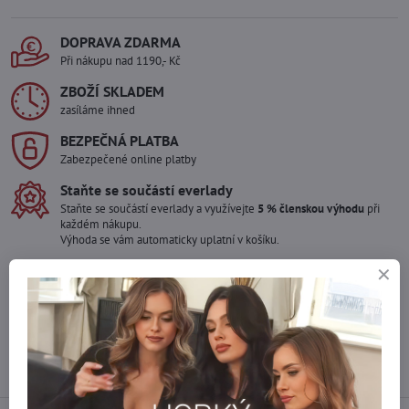
DOPRAVA ZDARMA
Při nákupu nad 1190,- Kč
ZBOŽÍ SKLADEM
zasíláme ihned
BEZPEČNÁ PLATBA
Zabezpečené online platby
Staňte se součástí everlady
Staňte se součástí everlady a využívejte
5 % členskou výhodu
při
každém nákupu.
Výhoda se vám automaticky uplatní v košíku.
Máte zájem o více kusů ?
Kontaktujte nás na mail, zboží pro Vás doskladníme!
info​@everlady​.eu