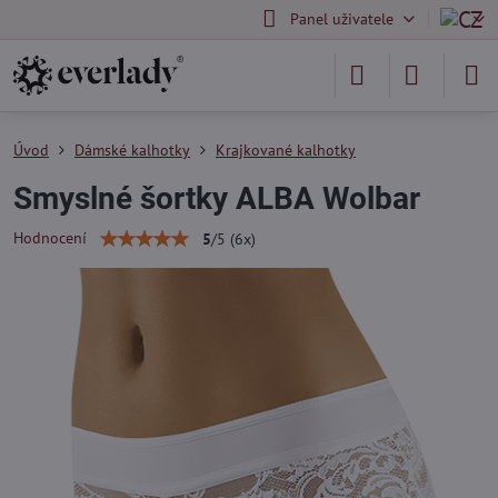
Panel uživatele
Úvod
Dámské kalhotky
Krajkované kalhotky
Smyslné šortky ALBA Wolbar
Hodnocení
5
/
5
(
6
x)