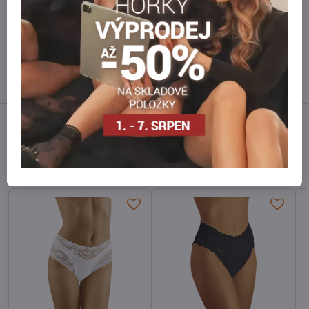
Popis
Recenze
0
Diskuse
0
Facebook
Twitter
Bluesky
Pinterest
Reddit
LinkedIn
WhatsApp
E-
mail
Alternativní produkty