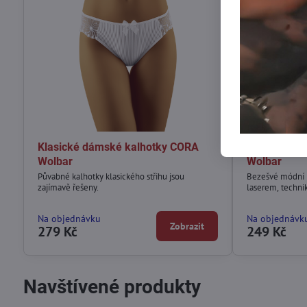
Klasické dámské kalhotky CORA
Klasické dá
Wolbar
Wolbar
Půvabné kalhotky klasického střihu jsou
Bezešvé módní k
zajímavě řešeny.
laserem, technik
Na objednávku
Na objednávk
Zobrazit
279 Kč
249 Kč
Navštívené produkty