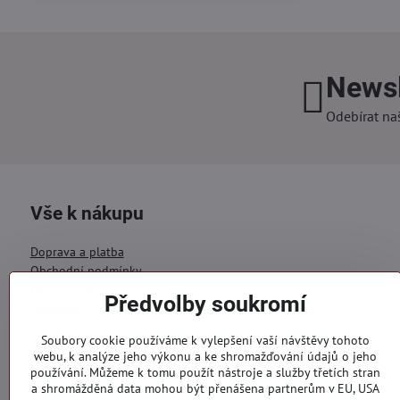
Newsl
Odebírat na
Vše k nákupu
Doprava a platba
Obchodní podmínky
Ochrana OÚ
Předvolby soukromí
Reklamační formulář
Kontakty
Soubory cookie používáme k vylepšení vaší návštěvy tohoto
webu, k analýze jeho výkonu a ke shromažďování údajů o jeho
Objednávky
používání. Můžeme k tomu použít nástroje a služby třetích stran
a shromážděná data mohou být přenášena partnerům v EU, USA