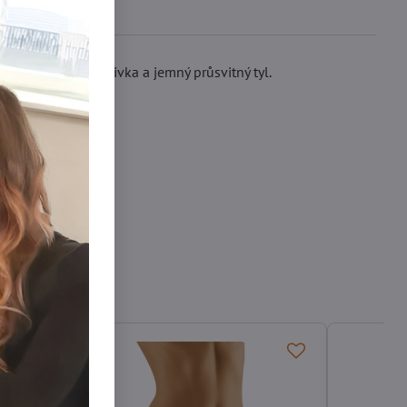
tvoří nápadná výšivka a jemný průsvitný tyl.
ky