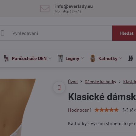
info​@everlady​.eu
Non stop ( 24/7 )
Hledat
Punčocháče DEN
Legíny
Kalhotky
Úvod
Dámské kalhotky
Klasic
Klasické dámsk
Hodnocení
5
/
5
(
8
x
Kalhotky s vyšším střihem, to j