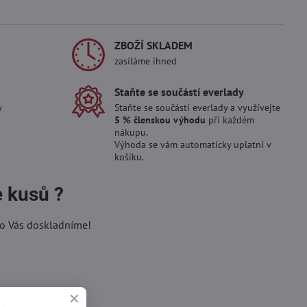
ZBOŽÍ SKLADEM
zasíláme ihned
Staňte se součástí everlady
y
Staňte se součástí everlady a využívejte
5 % členskou výhodu
při každém
nákupu.
Výhoda se vám automaticky uplatní v
košíku.
e kusů ?
ro Vás doskladníme!