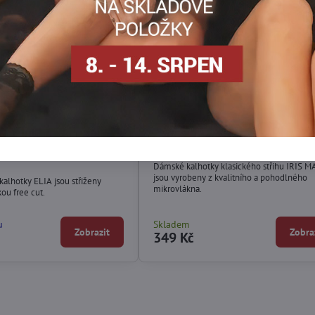
mské kalhotky ELIA
Klasické kalhotky IRIS MAXI Wo
Dámské kalhotky klasického střihu IRIS M
jsou vyrobeny z kvalitního a pohodlného
alhotky ELIA jsou střiženy
mikrovlákna.
ou free cut.
u
Skladem
Zobrazit
Zobra
349 Kč