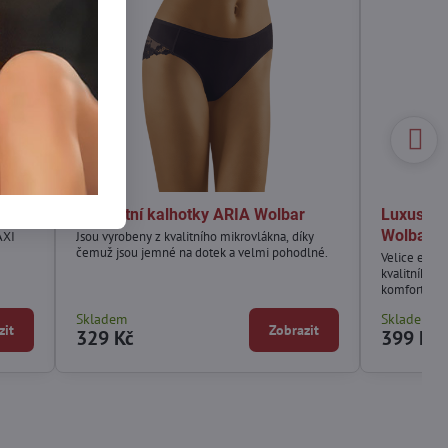
lbar
Elegantní kalhotky ARIA Wolbar
Luxusní 
Wolbar
AXI
Jsou vyrobeny z kvalitního mikrovlákna, díky
čemuž jsou jemné na dotek a velmi pohodlné.
Velice elega
kvalitního m
komfort noš
Skladem
Skladem
zit
Zobrazit
329 Kč
399 Kč