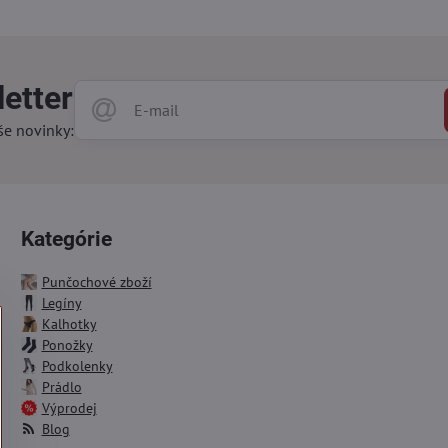
etter
še novinky:
Kategórie
Punčochové zboží
Legíny
Kalhotky
Ponožky
Podkolenky
Prádlo
Výprodej
Blog