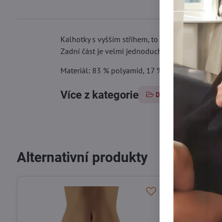
Kalhotky s vyšším střihem, to je model HERA. Dí
Zadní část je velmi jednoduchá, hladká. Kalhotk
Materiál: 83 % polyamid, 17 % elastan
Více z kategorie
Dámské kalhotky
Alternativní produkty