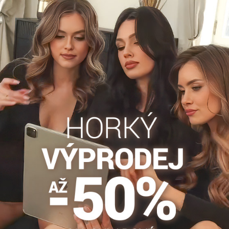
Popis
Recenze
Diskuse
0
0
ky němu hezky zvýrazní a zároveň prodlouží vaše nohy. Přední část 
y mají bavlněný klín.
Klasické kalhotky
Klasické nohavičky
Klasické nohavič
Facebook
Twitter
Bluesky
Pinterest
Reddit
LinkedIn
WhatsApp
E-
mail