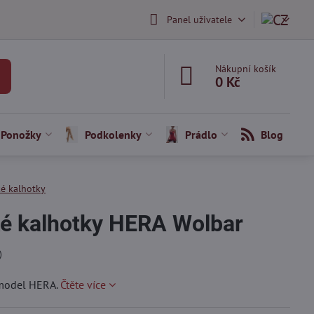
Panel uživatele
Nákupní košík
0 Kč
Ponožky
Podkolenky
Prádlo
Blog
ké kalhotky
é kalhotky HERA Wolbar
)
e model HERA.
Čtěte více