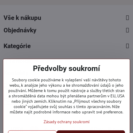
Vše k nákupu
Objednávky
Kategórie
Facebook
Instagram
Pinterest
Předvolby soukromí
Kontakty
Soubory cookie používáme k vylepšení vaší návštěvy tohoto
+421 919 060 751
webu, k analýze jeho výkonu a ke shromažďování údajů o jeho
používání. Můžeme k tomu použít nástroje a služby třetích stran
Pondělí - Pátek : 09:00 - 15:00 hod.
a shromážděná data mohou být přenášena partnerům v EU, USA
info​@everlady​.eu
nebo jiných zemích. Kliknutím na „Přijmout všechny soubory
Non stop ( 24/7 )
cookie“ vyjadřujete svůj souhlas s tímto zpracováním. Níže
můžete najít podrobné informace nebo upravit své preference.
Zásady ochrany soukromí