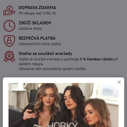
DOPRAVA ZDARMA
Při nákupu nad 1190,- Kč
ZBOŽÍ SKLADEM
zasíláme ihned
BEZPEČNÁ PLATBA
Zabezpečené online platby
Staňte se součástí everlady
Staňte se součástí everlady a využívejte
5 % členskou výhodu
při
každém nákupu.
Výhoda se vám automaticky uplatní v košíku.
Máte zájem o více kusů ?
Kontaktujte nás na mail, zboží pro Vás doskladníme!
info​@everlady​.eu
Popis