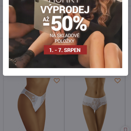
Recenze
0
Diskuse
0
Facebook
Twitter
Bluesky
Pinterest
Reddit
LinkedIn
WhatsApp
E-
mail
Alternativní produkty