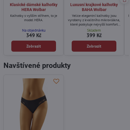
Klasické dámské kalhotky
Luxusní krajkové kalhotky
HERA Wolbar
BAHA Wolbar
Kalhotky s vyšším střihem, to je
Velice elegantní kalhotky jsou
P
model HERA.
vyrobeny z kvalitního mikrovlákna,
které poskytuje nejvyšší komfort
nošení.
Na objednávku
Skladem
349 Kč
399 Kč
Zobrazit
Zobrazit
Navštívené produkty