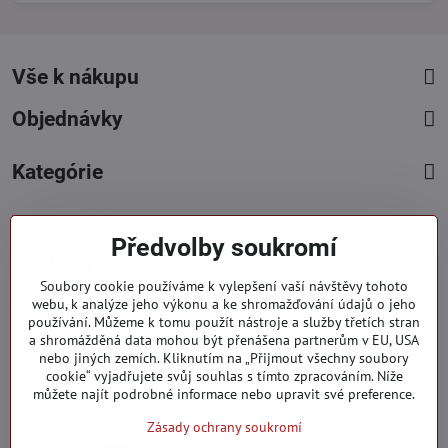
Vše k nákupu
Objednávky
Kategórie
Facebook
Instagram
Pinterest
Předvolby soukromí
Kontakty
Soubory cookie používáme k vylepšení vaší návštěvy tohoto
+421 919 060 751
webu, k analýze jeho výkonu a ke shromažďování údajů o jeho
používání. Můžeme k tomu použít nástroje a služby třetích stran
Pondělí - Pátek : 09:00 - 15:00 hod.
a shromážděná data mohou být přenášena partnerům v EU, USA
info​@everlady​.eu
nebo jiných zemích. Kliknutím na „Přijmout všechny soubory
Non stop ( 24/7 )
cookie“ vyjadřujete svůj souhlas s tímto zpracováním. Níže
můžete najít podrobné informace nebo upravit své preference.
Zásady ochrany soukromí