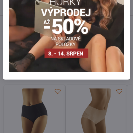
Popis
Recenze
0
Diskuse
0
Facebook
Twitter
Bluesky
Pinterest
Reddit
LinkedIn
WhatsApp
E-
mail
Alternativní produkty