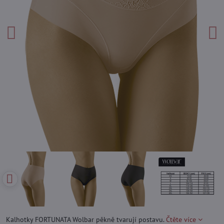
Kalhotky FORTUNATA Wolbar pěkně tvarují postavu.
Čtěte více