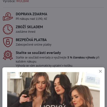
Výrobce:
WOLBAR
DOPRAVA ZDARMA
Při nákupu nad 1190,- Kč
ZBOŽÍ SKLADEM
zasíláme ihned
BEZPEČNÁ PLATBA
Zabezpečené online platby
Staňte se součástí everlady
Staňte se součástí everlady a využívejte
5 % členskou výhodu
při
každém nákupu.
Výhoda se vám automaticky uplatní v košíku.
Máte zájem o více kusů ?
Kontaktujte nás na mail, zboží pro Vás doskladníme!
info​@everlady​.eu