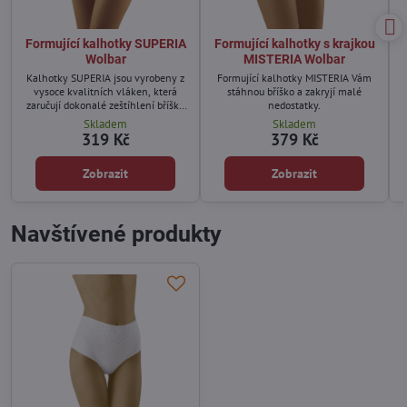
Formující kalhotky SUPERIA
Formující kalhotky s krajkou
Wolbar
MISTERIA Wolbar
Kalhotky SUPERIA jsou vyrobeny z
Formující kalhotky MISTERIA Vám
vysoce kvalitních vláken, která
stáhnou bříško a zakryjí malé
zaručují dokonalé zeštíhlení bříška
nedostatky.
a boků.
Skladem
Skladem
319 Kč
379 Kč
Zobrazit
Zobrazit
Navštívené produkty