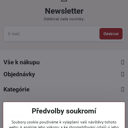
Newsletter
Odebírat naše novinky:
Odebírat
Vše k nákupu
Objednávky
Kategórie
Facebook
Instagram
Pinterest
Předvolby soukromí
Kontakty
Soubory cookie používáme k vylepšení vaší návštěvy tohoto
+421 919 060 751
webu, k analýze jeho výkonu a ke shromažďování údajů o jeho