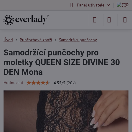
Panel uživatele
Úvod
Punčochové zboží
Samodržící punčochy
Samodržící punčochy pro
moletky QUEEN SIZE DIVINE 30
DEN Mona
Hodnocení
4.55
/
5
(
20
x)