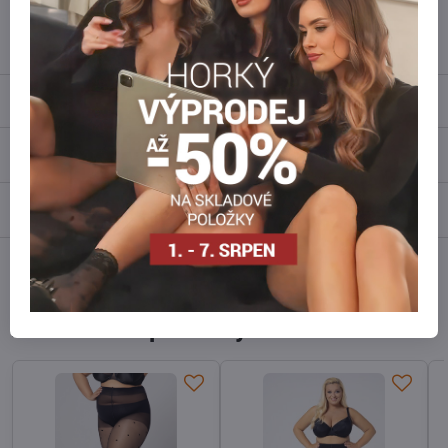
info​@everlady​.eu
Popis
Recenze
0
Diskuse
0
Facebook
Twitter
Bluesky
Pinterest
Reddit
LinkedIn
WhatsApp
E-
mail
Alternativní produkty