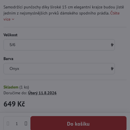
Samodržící punčochy díky široké 15 cm elegantní krajce budou jistě
jedním z nejsmyslnějších prvků dámského spodního prádla.
Čtěte
více
Velikost
Barva
Skladem
(
1
ks)
Doručíme do:
Úterý
11.8.2026
649 Kč
Do košíku