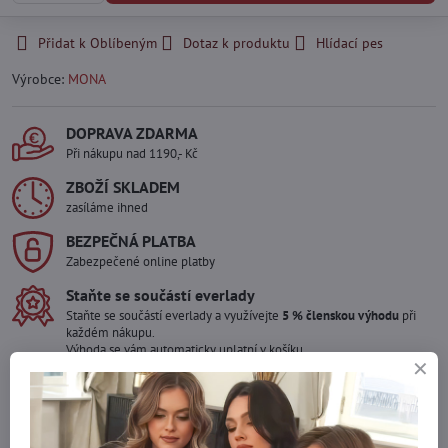
Přidat k Oblíbeným
Dotaz k produktu
Hlídací pes
Výrobce:
MONA
DOPRAVA ZDARMA
Při nákupu nad 1190,- Kč
ZBOŽÍ SKLADEM
zasíláme ihned
BEZPEČNÁ PLATBA
Zabezpečené online platby
Staňte se součástí everlady
Staňte se součástí everlady a využívejte
5 % členskou výhodu
při
každém nákupu.
Výhoda se vám automaticky uplatní v košíku.
Máte zájem o více kusů ?
Kontaktujte nás na mail, zboží pro Vás doskladníme!