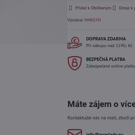
Přidat k Oblíbeným
Dotaz k
Výrobce:
MARILYN
DOPRAVA ZDARMA
Při nákupu nad 1190,- Kč
BEZPEČNÁ PLATBA
Zabezpečené online platb
Máte zájem o víc
Kontaktujte nás na mail, zboží p
info​@everlady​.eu