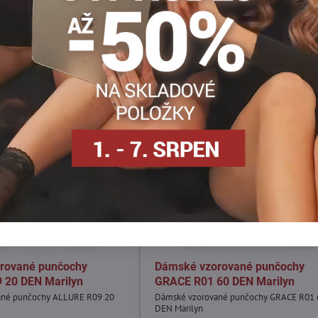
rované punčochy
Dámské vzorované punčochy
 20 DEN Marilyn
GRACE R01 60 DEN Marilyn
ané punčochy ALLURE R09 20
Dámské vzorované punčochy GRACE R01 
DEN Marilyn