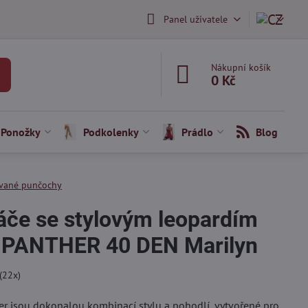
Panel uživatele
Nákupní košík
0 Kč
Ponožky
Podkolenky
Prádlo
Blog
vané punčochy
če se stylovým leopardím
PANTHER 40 DEN Marilyn
(
22
x)
r jsou dokonalou kombinací stylu a pohodlí, vytvořené pro