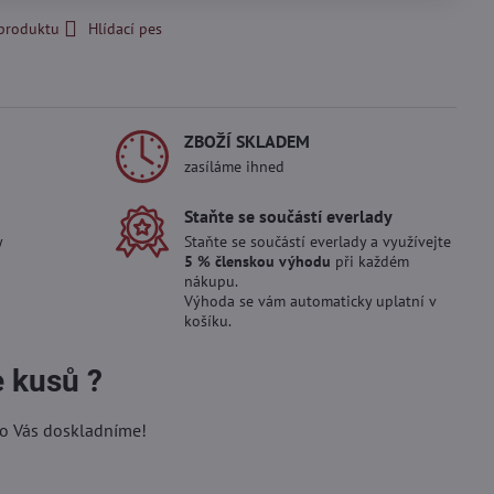
 produktu
Hlídací pes
ZBOŽÍ SKLADEM
zasíláme ihned
Staňte se součástí everlady
y
Staňte se součástí everlady a využívejte
5 % členskou výhodu
při každém
nákupu.
Výhoda se vám automaticky uplatní v
košíku.
e kusů ?
ro Vás doskladníme!