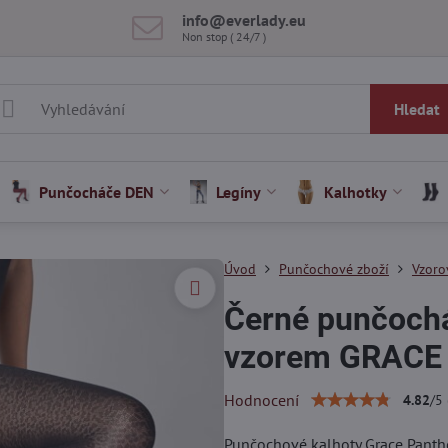
info​@everlady​.eu
Non stop ( 24/7 )
Hledat
Punčocháče DEN
Legíny
Kalhotky
Úvod
Punčochové zboží
Vzoro
Černé punčochá
vzorem GRACE 
Hodnocení
4.82
/
5
Punčochové kalhoty Grace Panthe