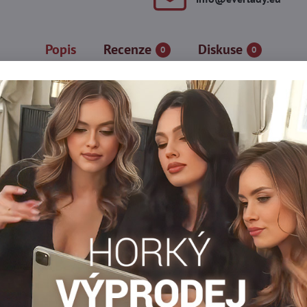
Popis
Recenze
Diskuse
0
0
 kombinací stylu a pohodlí, vytvořené pro ženy, které chtějí zdůr
u, zatímco plochý šev a malý klínek zaručují diskrétnost a poho
i, zatímco pružný, pohodlný elastický pas zajišťuje perfektní noše
uls!
a
Punčocháče 30-40 DEN
Dámské punčocháče DEN
Vz
Facebook
Twitter
Bluesky
Pinterest
Reddit
LinkedIn
WhatsApp
E-
mail