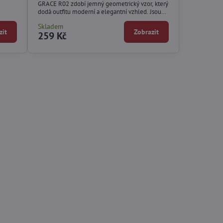
GRACE R02 zdobí jemný geometrický vzor, který
dodá outfitu moderní a elegantní vzhled. Jsou
skvělou volbou pro chladnější období, kdy
Skladem
chcete vypadat dobře a zároveň se cítit
zit
Zobrazit
259 Kč
pohodlně.