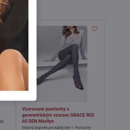
Vzorované punčochy s
geometrickým vzorem GRACE R02
60 DEN Marilyn
60
Stylový doplněk pro každý den ✨ Punčochy