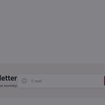
etter
še novinky: