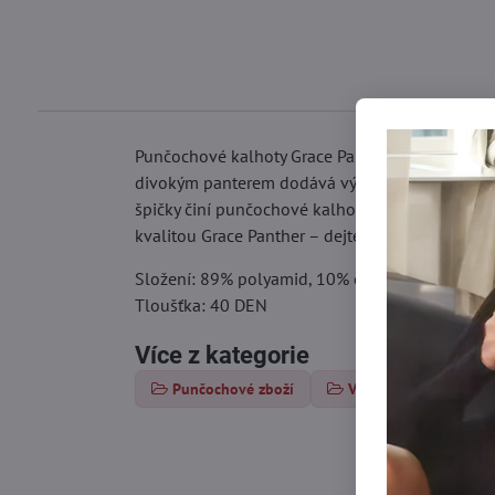
Punčochové kalhoty Grace Panther jsou dokonalou
divokým panterem dodává výraznost každému styl
špičky činí punčochové kalhoty extrémně odolným
kvalitou Grace Panther – dejte svému stylu imp
Složení: 89% polyamid, 10% elastan, 1% bavln
Tloušťka: 40 DEN
Více z kategorie
Punčochové zboží
Vzorované punčochy