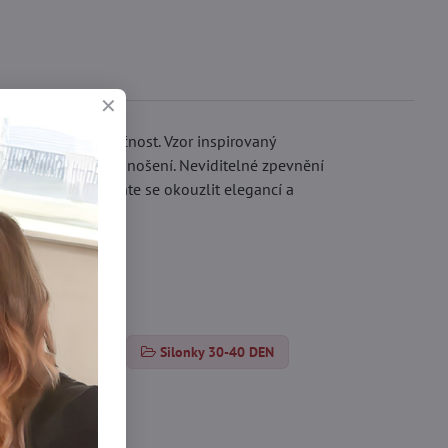
aznit svoji jedinečnost. Vzor inspirovaný
dlí při celodenním nošení. Neviditelné zpevnění
ní bez tlaku. Nechte se okouzlit elegancí a
orované pančuchy
Silonky 30-40 DEN