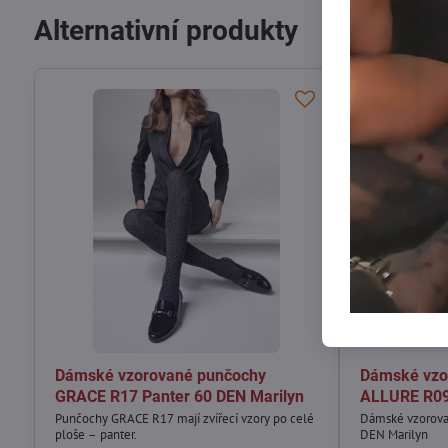
Alternativní produkty
Dámské vzorované punčochy
Dámské vzo
GRACE R17 Panter 60 DEN Marilyn
ALLURE R09
Punčochy GRACE R17 mají zvířecí vzory po celé
Dámské vzorov
ploše – panter.
DEN Marilyn