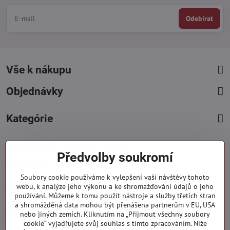
Odebírat
Vše k nákupu
Objednávky
Kategórie
Facebook
Instagram
Pinterest
Předvolby soukromí
Kontakty
Soubory cookie používáme k vylepšení vaší návštěvy tohoto
+421 919 060 751
webu, k analýze jeho výkonu a ke shromažďování údajů o jeho
používání. Můžeme k tomu použít nástroje a služby třetích stran
Pondělí - Pátek : 09:00 - 15:00 hod.
a shromážděná data mohou být přenášena partnerům v EU, USA
info​@everlady​.eu
nebo jiných zemích. Kliknutím na „Přijmout všechny soubory
Non stop ( 24/7 )
cookie“ vyjadřujete svůj souhlas s tímto zpracováním. Níže