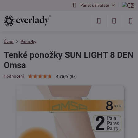
Panel uživatele
Úvod
Ponožky
Tenké ponožky SUN LIGHT 8 DEN
Omsa
Hodnocení
4.75
/
5
(
8
x)