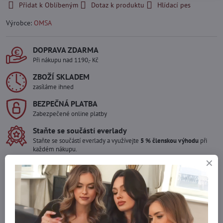
Přidat k Oblíbeným
Dotaz k produktu
Hlídací pes
Výrobce:
OMSA
DOPRAVA ZDARMA
Při nákupu nad 1190,- Kč
ZBOŽÍ SKLADEM
zasíláme ihned
BEZPEČNÁ PLATBA
Zabezpečené online platby
Staňte se součástí everlady
Staňte se součástí everlady a využívejte
5 % členskou výhodu
při
každém nákupu.
Výhoda se vám automaticky uplatní v košíku.
Máte zájem o více kusů ?
Kontaktujte nás na mail, zboží pro Vás doskladníme!