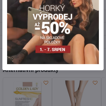
info​@everlady​.eu
Popis
Recenze
0
Diskuse
0
Facebook
Twitter
Bluesky
Pinterest
Reddit
LinkedIn
WhatsApp
E-
mail
Alternativní produkty