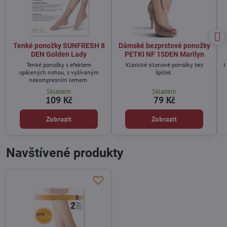
Tenké ponožky SUNFRESH 8
Dámské bezprstové ponožky
DEN Golden Lady
PETKI NF 15DEN Marilyn
Tenké ponožky s efektem
Klasické silonové ponožky bez
K
opálených nohou, s vyšívaným
špiček.
nekompresním lemem.
Skladem
Skladem
109 Kč
79 Kč
Zobrazit
Zobrazit
Navštívené produkty