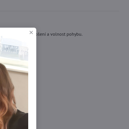
ajišťují dokonalé nošení a volnost pohybu.