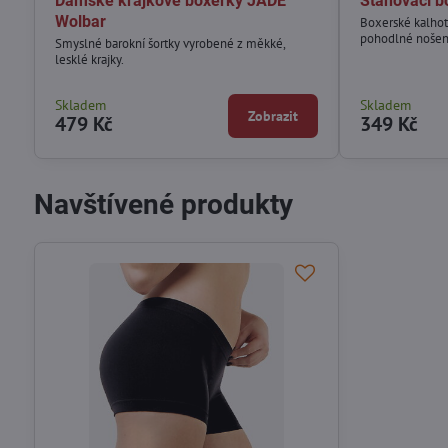
Dámské krajkové boxerky JADE
Stahovací b
Wolbar
Boxerské kalhot
pohodlné nošení
Smyslné barokní šortky vyrobené z měkké,
lesklé krajky.
Skladem
Skladem
Zobrazit
479 Kč
349 Kč
Navštívené produkty