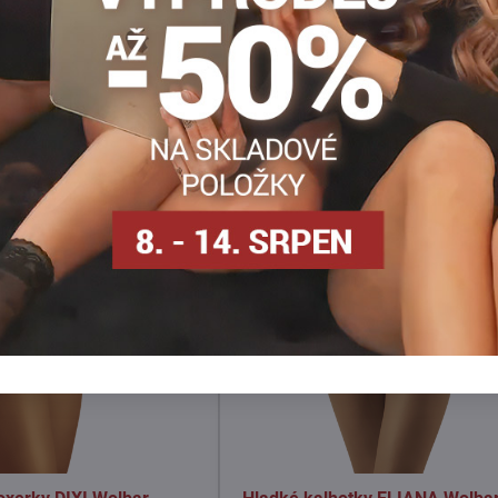
Facebook
Twitter
Bluesky
Pinterest
Reddit
LinkedIn
WhatsApp
E-
mail