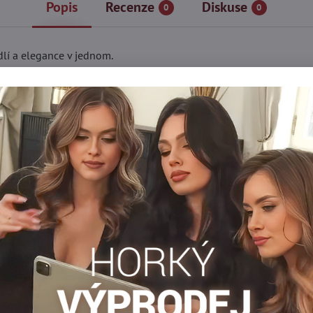
Popis
Recenze
Diskuse
0
0
lí a elegance v jednom.
erkami Lores! Vyrobeno z nejkvalitnějších italských materiálů, z
telnost pod oblečením a maximální komfort nošení po celý den.
nejlepších materiálů.
iditelné linky pod oblečením.
 naprostou svobodu pohybu.
o každodenní použití a fyzickou aktivitu.
o designu.
Dámské boxerky
Dámske boxerky
Dámske boxerky