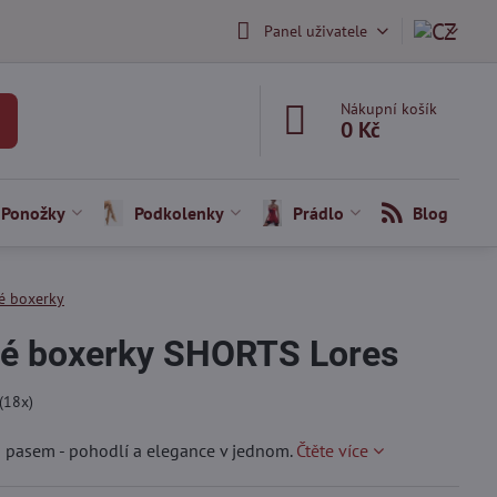
Panel uživatele
Nákupní košík
0 Kč
Ponožky
Podkolenky
Prádlo
Blog
é boxerky
é boxerky SHORTS Lores
(
18
x)
 pasem - pohodlí a elegance v jednom.
Čtěte více