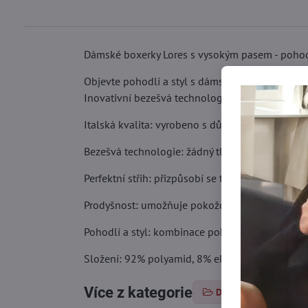
Dámské boxerky Lores s vysokým pasem - pohod
Objevte pohodlí a styl s dámskými bezešvými box
Inovativní bezešvá technologie zaručuje nevidi
Italská kvalita: vyrobeno s důrazem na detail z 
Bezešvá technologie: žádný tlak, odírání nebo v
Perfektní střih: přizpůsobí se tělu a poskytuje
Prodyšnost: umožňuje pokožce dýchat, ideální pr
Pohodlí a styl: kombinace pohodlí a elegantníh
Složení: 92% polyamid, 8% elastan
Více z kategorie
Dámské kalhotky