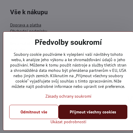
Vše k nákupu
Doprava a platba
Obchodní podmínky
Ochrana OÚ
Předvolby soukromí
Reklamační formulář
Kontakty
Soubory cookie používáme k vylepšení vaší návštěvy tohoto
webu, k analýze jeho výkonu a ke shromažďování údajů o jeho
Objednávky
používání. Můžeme k tomu použít nástroje a služby třetích stran
a shromážděná data mohou být přenášena partnerům v EU, USA
Stav objednávky
nebo jiných zemích. Kliknutím na „Přijmout všechny soubory
cookie“ vyjadřujete svůj souhlas s tímto zpracováním. Níže
můžete najít podrobné informace nebo upravit své preference.
Zásady ochrany soukromí
Odmítnout vše
Přijmout všechny cookies
Ukázat podrobnosti