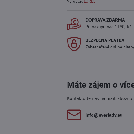
Výrobce:
LORES
DOPRAVA ZDARMA
Při nákupu nad 1190,- Kč
BEZPEČNÁ PLATBA
Zabezpečené online platb
Máte zájem o víc
Kontaktujte nás na mail, zboží p
info​@everlady​.eu