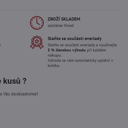
ZBOŽÍ SKLADEM
zasíláme ihned
Staňte se součástí everlady
y
Staňte se součástí everlady a využívejte
5 % členskou výhodu
při každém
nákupu.
Výhoda se vám automaticky uplatní v
košíku.
e kusů ?
ro Vás doskladníme!