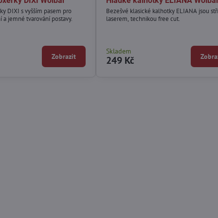
oxerky DIXI Wolbar
Hladké kalhotky ELIANA Wolba
ky DIXI s vyšším pasem pro
Bezešvé klasické kalhotky ELIANA jsou stř
 a jemné tvarování postavy.
laserem, technikou free cut.
Skladem
Zobrazit
Zobra
249 Kč