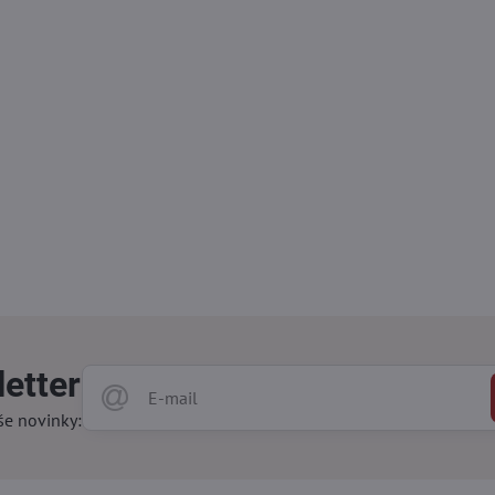
etter
še novinky: