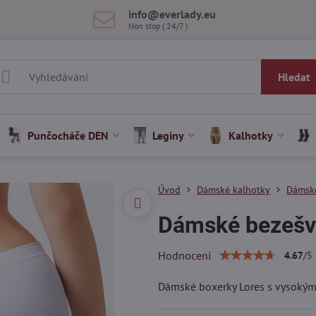
info​@everlady​.eu
Non stop ( 24/7 )
Hledat
Punčocháče DEN
Legíny
Kalhotky
Úvod
Dámské kalhotky
Dámsk
Dámské bezešv
Hodnocení
4.67
/
5
Dámské boxerky Lores s vysokým