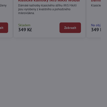
r
Klasické kalhotky IRIS MAXI Wolbar
Dámské k
iženy
Dámské kalhotky klasického střihu IRIS MAXI
Klasické ka
jsou vyrobeny z kvalitního a pohodlného
mikrovlákna.
Skladem
Na objedn
zit
Zobrazit
349 Kč
349 Kč