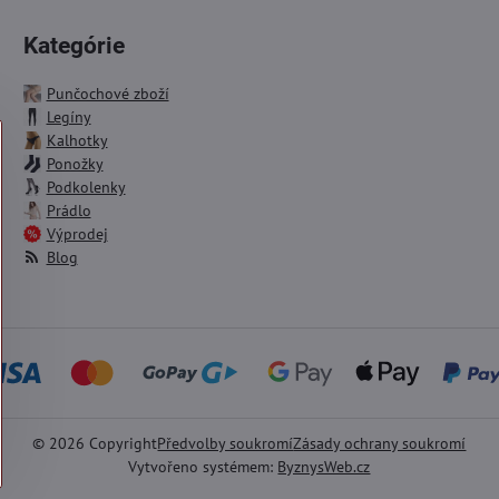
Kategórie
Punčochové zboží
Legíny
Kalhotky
Ponožky
Podkolenky
Prádlo
Výprodej
Blog
©
2026
Copyright
Předvolby soukromí
Zásady ochrany soukromí
Vytvořeno systémem:
ByznysWeb.cz