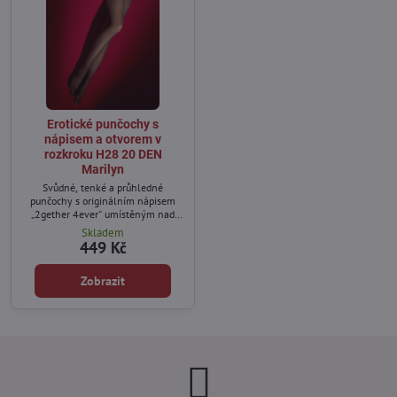
Erotické punčochy s
nápisem a otvorem v
rozkroku H28 20 DEN
Marilyn
Svůdné, tenké a průhledné
punčochy s originálním nápisem
„2gether 4ever" umístěným nad
stehnem.
Skladem
449 Kč
Zobrazit