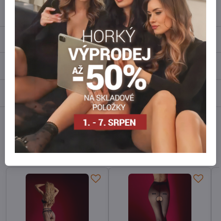
info​@everlady​.eu
Popis
Recenze
0
Diskuse
0
Facebook
Twitter
Bluesky
Pinterest
Reddit
LinkedIn
WhatsApp
E-
mail
Alternativní produkty