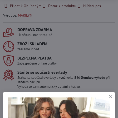
Přidat k Oblíbeným
Dotaz k produktu
Hlídací pes
Výrobce:
MARILYN
DOPRAVA ZDARMA
Při nákupu nad 1190,- Kč
ZBOŽÍ SKLADEM
zasíláme ihned
BEZPEČNÁ PLATBA
Zabezpečené online platby
Staňte se součástí everlady
Staňte se součástí everlady a využívejte
5 % členskou výhodu
při
každém nákupu.
Výhoda se vám automaticky uplatní v košíku.
Máte zájem o více kusů ?
Kontaktujte nás na mail, zboží pro Vás doskladníme!