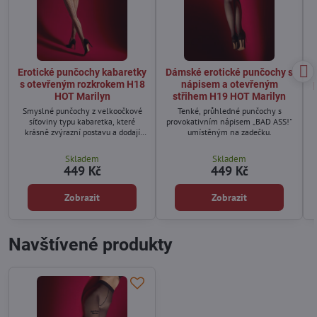
Erotické punčochy kabaretky
Dámské erotické punčochy s
s otevřeným rozkrokem H18
nápisem a otevřeným
HOT Marilyn
střihem H19 HOT Marilyn
Smyslné punčochy z velkoočkové
Tenké, průhledné punčochy s
síťoviny typu kabaretka, které
provokativním nápisem „BAD ASS!"
krásně zvýrazní postavu a dodají
umístěným na zadečku.
siluetě odvážný sexy nádech.
Skladem
Skladem
449 Kč
449 Kč
Zobrazit
Zobrazit
Navštívené produkty