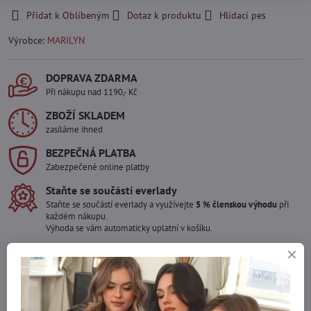
Přidat k Oblíbeným
Dotaz k produktu
Hlídací pes
Výrobce:
MARILYN
DOPRAVA ZDARMA
Při nákupu nad 1190,- Kč
ZBOŽÍ SKLADEM
zasíláme ihned
BEZPEČNÁ PLATBA
Zabezpečené online platby
Staňte se součástí everlady
Staňte se součástí everlady a využívejte
5 % členskou výhodu
při
každém nákupu.
Výhoda se vám automaticky uplatní v košíku.
Máte zájem o více kusů ?
Kontaktujte nás na mail, zboží pro Vás doskladníme!