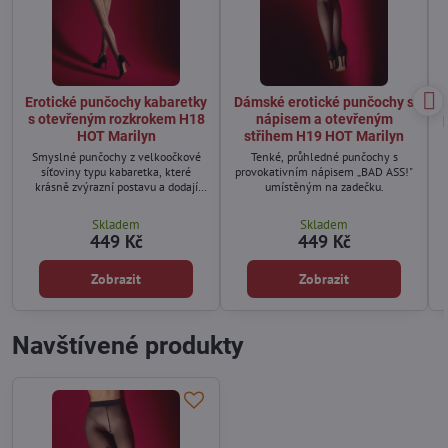
Erotické punčochy kabaretky
Dámské erotické punčochy s
s otevřeným rozkrokem H18
nápisem a otevřeným
HOT Marilyn
střihem H19 HOT Marilyn
Smyslné punčochy z velkoočkové
Tenké, průhledné punčochy s
síťoviny typu kabaretka, které
provokativním nápisem „BAD ASS!"
krásně zvýrazní postavu a dodají
umístěným na zadečku.
siluetě odvážný sexy nádech.
Skladem
Skladem
449 Kč
449 Kč
Zobrazit
Zobrazit
Navštívené produkty