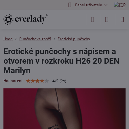
Panel uživatele
Úvod
Punčochové zboží
Erotické punčochy
Erotické punčochy s nápisem a
otvorem v rozkroku H26 20 DEN
Marilyn
Hodnocení
4
/
5
(
2
x)