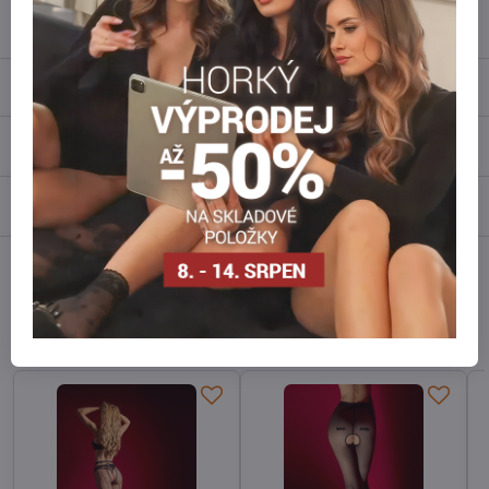
info​@everlady​.eu
Popis
Recenze
0
Diskuse
0
Facebook
Twitter
Bluesky
Pinterest
Reddit
LinkedIn
WhatsApp
E-
mail
Alternativní produkty