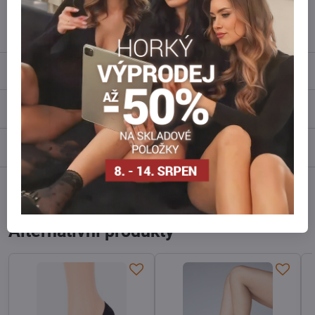
info​@everlady​.eu
Popis
Recenze
0
Diskuse
0
Facebook
Twitter
Bluesky
Pinterest
Reddit
LinkedIn
WhatsApp
E-
mail
Alternativní produkty