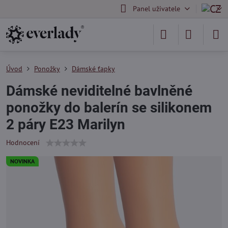
Panel uživatele
Úvod
Ponožky
Dámské ťapky
Dámské neviditelné bavlněné
ponožky do balerín se silikonem
2 páry E23 Marilyn
Hodnocení
NOVINKA