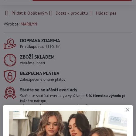
Přidat k Oblíbeným
Dotaz k produktu
Hlídací pes
Výrobce:
MARILYN
DOPRAVA ZDARMA
Při nákupu nad 1190,- Kč
ZBOŽÍ SKLADEM
zasíláme ihned
BEZPEČNÁ PLATBA
Zabezpečené online platby
Staňte se součástí everlady
Staňte se součástí everlady a využívejte
5 % členskou výhodu
při
každém nákupu.
Výhoda se vám automaticky uplatní v košíku.
Máte zájem o více kusů ?
Kontaktujte nás na mail, zboží pro Vás doskladníme!