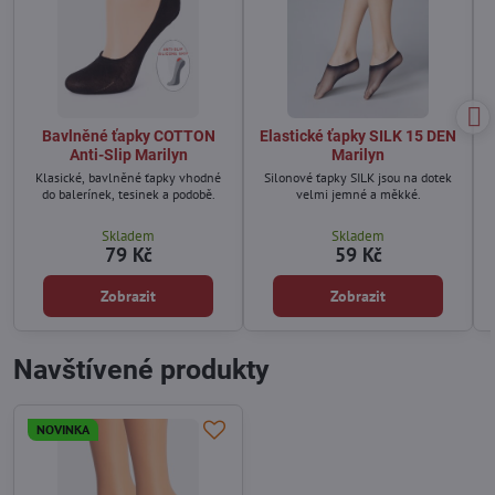
Bavlněné ťapky COTTON
Elastické ťapky SILK 15 DEN
Anti-Slip Marilyn
Marilyn
Klasické, bavlněné ťapky vhodné
Silonové ťapky SILK jsou na dotek
do balerínek, tesinek a podobě.
velmi jemné a měkké.
Skladem
Skladem
79 Kč
59 Kč
Zobrazit
Zobrazit
Navštívené produkty
NOVINKA