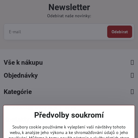
Newsletter
Odebírat naše novinky:
Odebírat
Vše k nákupu
Objednávky
Kategórie
Facebook
Instagram
Pinterest
Předvolby soukromí
Kontakty
Soubory cookie používáme k vylepšení vaší návštěvy tohoto
+421 919 060 751
webu, k analýze jeho výkonu a ke shromažďování údajů o jeho
Pondělí - Pátek : 09:00 - 15:00 hod.