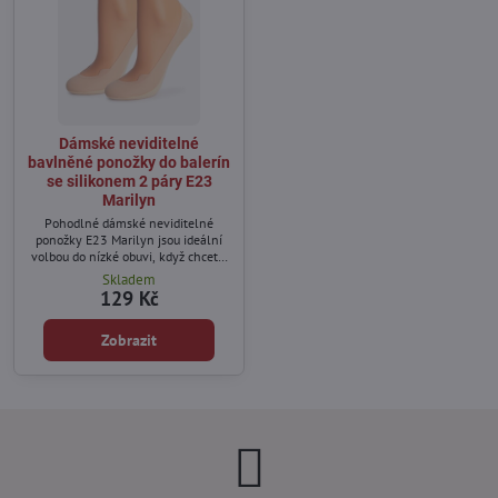
Dámské neviditelné
bavlněné ponožky do balerín
se silikonem 2 páry E23
Marilyn
Pohodlné dámské neviditelné
ponožky E23 Marilyn jsou ideální
volbou do nízké obuvi, když chcete,
aby ponožky zůstaly skryté a
Skladem
zároveň poskytovaly maximální
129 Kč
pohodlí po celý den.
Zobrazit