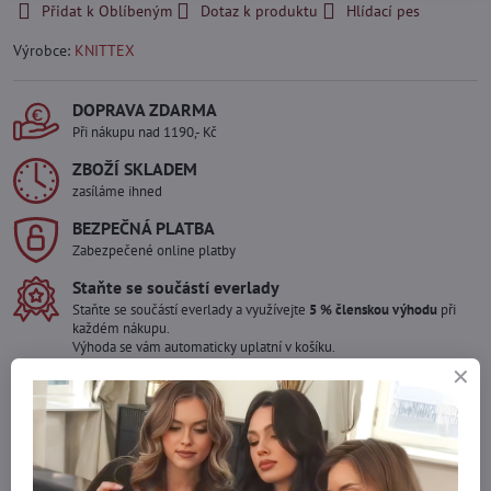
Přidat k Oblíbeným
Dotaz k produktu
Hlídací pes
Výrobce:
KNITTEX
DOPRAVA ZDARMA
Při nákupu nad 1190,- Kč
ZBOŽÍ SKLADEM
zasíláme ihned
BEZPEČNÁ PLATBA
Zabezpečené online platby
Staňte se součástí everlady
Staňte se součástí everlady a využívejte
5 % členskou výhodu
při
každém nákupu.
Výhoda se vám automaticky uplatní v košíku.
Máte zájem o více kusů ?
Kontaktujte nás na mail, zboží pro Vás doskladníme!