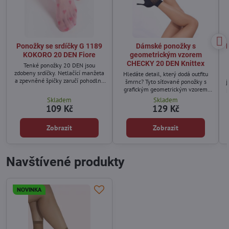
Ponožky se srdíčky G 1189
Dámské ponožky s
KOKORO 20 DEN Fiore
geometrickým vzorem
CHECKY 20 DEN Knittex
Tenké ponožky 20 DEN jsou
zdobeny srdíčky. Netlačící manžeta
Hledáte detail, který dodá outfitu
a zpevněné špičky zaručí pohodlné
šmrnc? Tyto síťované ponožky s
j
nošení.
grafickým geometrickým vzorem
p
jsou kombinací elegance, lehkosti a
Skladem
Skladem
současného designu. Průhledná
109 Kč
129 Kč
struktura jemně odhaluje kůži a
s
vzor působí sebevědomě a stylově.
Zobrazit
Zobrazit
Skvělé k teniskám, mokasínám i
lodičkám.
Navštívené produkty
NOVINKA