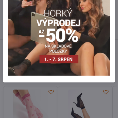
info​@everlady​.eu
Popis
Recenze
0
Diskuse
0
Facebook
Twitter
Bluesky
Pinterest
Reddit
LinkedIn
WhatsApp
E-
mail
Alternativní produkty