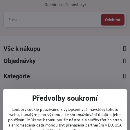
Odebírat naše novinky:
Odebírat
Vše k nákupu
Objednávky
Kategórie
Facebook
Instagram
Pinterest
Předvolby soukromí
Kontakty
Soubory cookie používáme k vylepšení vaší návštěvy tohoto
+421 919 060 751
webu, k analýze jeho výkonu a ke shromažďování údajů o jeho
používání. Můžeme k tomu použít nástroje a služby třetích stran
Pondělí - Pátek : 09:00 - 15:00 hod.
a shromážděná data mohou být přenášena partnerům v EU, USA
info​@everlady​.eu