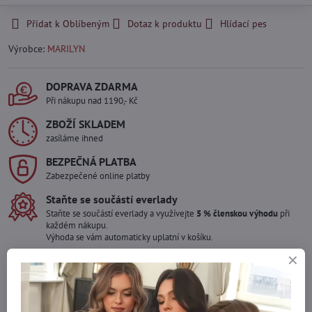
Přidat k Oblíbeným
Dotaz k produktu
Hlídací pes
Výrobce:
MARILYN
DOPRAVA ZDARMA
Při nákupu nad 1190,- Kč
ZBOŽÍ SKLADEM
zasíláme ihned
BEZPEČNÁ PLATBA
Zabezpečené online platby
Staňte se součástí everlady
Staňte se součástí everlady a využívejte
5 % členskou výhodu
při
každém nákupu.
Výhoda se vám automaticky uplatní v košíku.
Máte zájem o více kusů ?
Kontaktujte nás na mail, zboží pro Vás doskladníme!