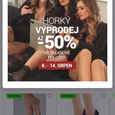
info​@everlady​.eu
Popis
Recenze
0
Diskuse
0
Facebook
Twitter
Bluesky
Pinterest
Reddit
LinkedIn
WhatsApp
E-
mail
Alternativní produkty
NOVINKA
NOVINKA