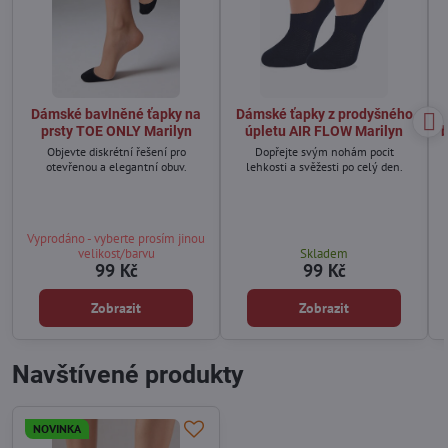
Dámské bavlněné ťapky na
Dámské ťapky z prodyšného
prsty TOE ONLY Marilyn
úpletu AIR FLOW Marilyn
b
Objevte diskrétní řešení pro
Dopřejte svým nohám pocit
otevřenou a elegantní obuv.
lehkosti a svěžesti po celý den.
Vyprodáno - vyberte prosím jinou
velikost/barvu
Skladem
99 Kč
99 Kč
Zobrazit
Zobrazit
Navštívené produkty
NOVINKA