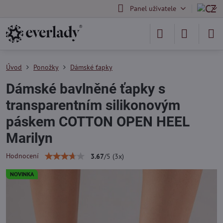
Panel uživatele
Úvod
Ponožky
Dámské ťapky
Dámské bavlněné ťapky s
transparentním silikonovým
páskem COTTON OPEN HEEL
Marilyn
Hodnocení
3.67
/
5
(
3
x)
NOVINKA