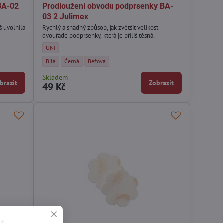
BA-02
Prodloužení obvodu podprsenky BA-
03 2 Julimex
š uvolnila
Rychlý a snadný způsob, jak zvětšit velikost
dvouřadé podprsenky, která je příliš těsná.
- Velikost:
Prodloužení obvodu podprsenky BA-03 2 Julimex - Velikost:
UNI
 - Barva:
ulimex - Barva:
y BA-02 Julimex - Barva:
Prodloužení obvodu podprsenky BA-03 2 Julimex - Barva:
Prodloužení obvodu podprsenky BA-03 2 Julimex - Barva:
Prodloužení obvodu podprsenky BA-03 2 Julimex - Bar
Bílá
Černá
Béžová
Skladem
brazit
Zobrazit
49 Kč