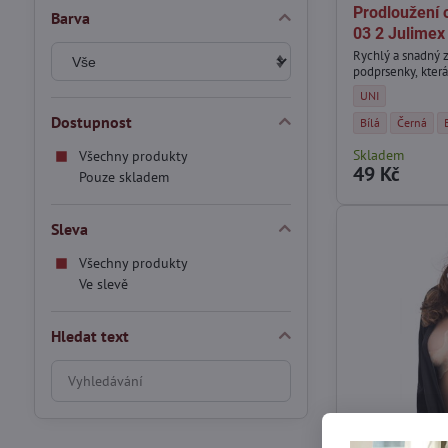
Prodloužení
Barva
03 2 Julimex
Rychlý a snadný zp
podprsenky, která 
Prodloužení obvod
UNI
Dostupnost
Prodloužení obvo
Prodlouže
Bílá
Černá
Skladem
Všechny produkty
49 Kč
Pouze skladem
Sleva
Všechny produkty
Ve slevě
Hledat text
Prohledat
výsledky
filtru
fulltextem