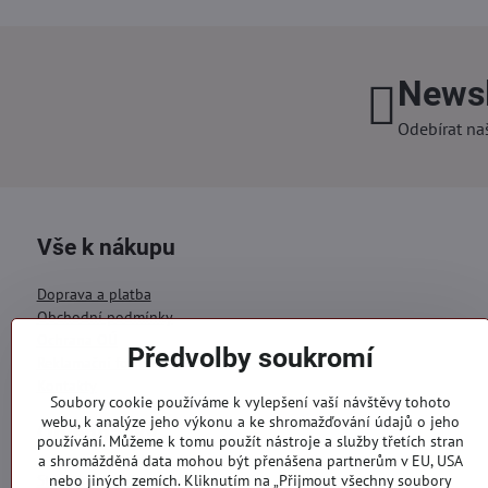
Newsl
Odebírat na
Vše k nákupu
Doprava a platba
Obchodní podmínky
Ochrana OÚ
Předvolby soukromí
Reklamační formulář
Kontakty
Soubory cookie používáme k vylepšení vaší návštěvy tohoto
webu, k analýze jeho výkonu a ke shromažďování údajů o jeho
Objednávky
používání. Můžeme k tomu použít nástroje a služby třetích stran
a shromážděná data mohou být přenášena partnerům v EU, USA
Stav objednávky
nebo jiných zemích. Kliknutím na „Přijmout všechny soubory