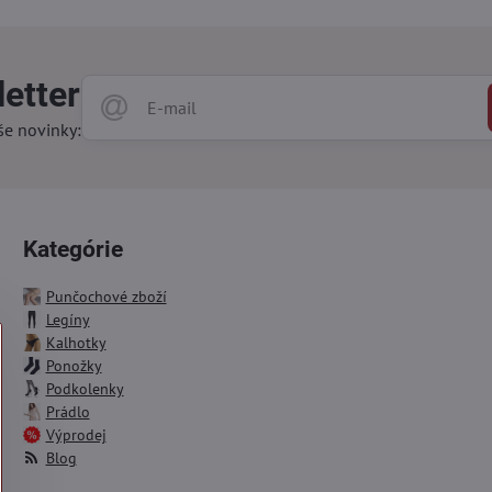
etter
še novinky:
Kategórie
Punčochové zboží
Legíny
Kalhotky
Ponožky
Podkolenky
Prádlo
Výprodej
Blog