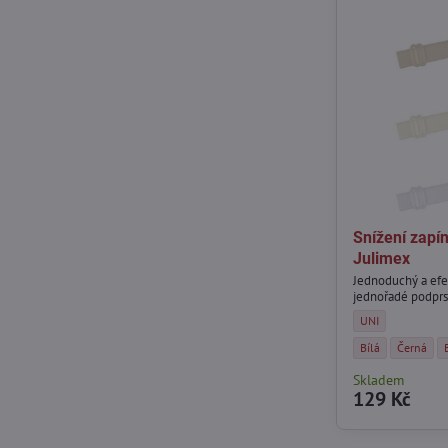
Snížení zapí
Julimex
Jednoduchý a efek
jednořadé podprs
Snížení zapínání 
UNI
Snížení zapínání 
Snížení z
Bílá
Černá
Skladem
129 Kč