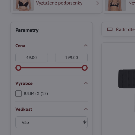
Vyztužené podprsenky
Ne
Řadit dle
Parametry
Cena
Od:
Do:
Výrobce
JULIMEX (12)
Velikost