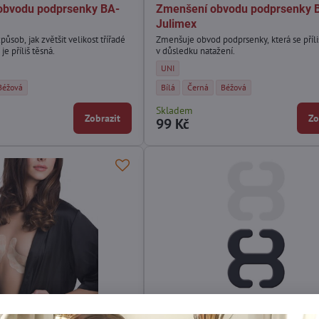
 obvodu podprsenky BA-
Zmenšení obvodu podprsenky 
Julimex
ůsob, jak zvětšit velikost třířadé
Zmenšuje obvod podprsenky, která se příli
je příliš těsná.
v důsledku natažení.
u podprsenky BA-03 2 Julimex - Velikost:
Zmenšení obvodu podprsenky BA-02 Julimex 
UNI
du podprsenky BA-03 2 Julimex - Barva:
ní obvodu podprsenky BA-03 2 Julimex - Barva:
Prodloužení obvodu podprsenky BA-03 2 Julimex - Barva:
Zmenšení obvodu podprsenky BA-02 Julimex
Zmenšení obvodu podprsenky BA-02 J
Zmenšení obvodu podprsenk
Béžová
Bílá
Černá
Béžová
Skladem
Zobrazit
Zo
99 Kč