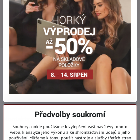
Newsletter
Odebírat naše novinky:
Odebírat
Vše k nákupu
Objednávky
Kategórie
Facebook
Instagram
Pinterest
Předvolby soukromí
Kontakty
Soubory cookie používáme k vylepšení vaší návštěvy tohoto
+421 919 060 751
webu, k analýze jeho výkonu a ke shromažďování údajů o jeho
používání. Můžeme k tomu použít nástroje a služby třetích stran
Pondělí - Pátek : 09:00 - 15:00 hod.