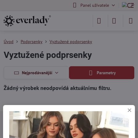
Panel uživatele
Úvod
Podprsenky
Vyztužené podprsenky
Vyztužené podprsenky
Nejprodávanější
Parametry