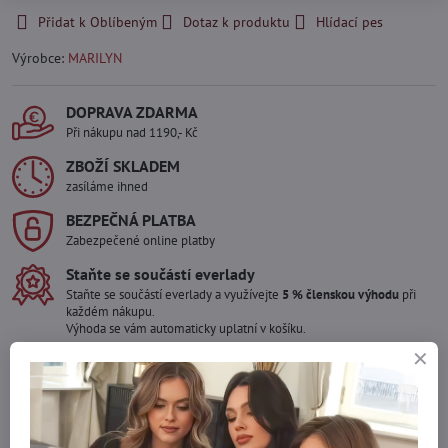
Přidat k Oblíbeným
Dotaz k produktu
Hlídací pes
Výrobce:
MARILYN
DOPRAVA ZDARMA
Při nákupu nad 1190,- Kč
ZBOŽÍ SKLADEM
zasíláme ihned
BEZPEČNÁ PLATBA
Zabezpečené online platby
Staňte se součástí everlady
Staňte se součástí everlady a využívejte
5 % členskou výhodu
při
každém nákupu.
Výhoda se vám automaticky uplatní v košíku.
Máte zájem o více kusů ?
Kontaktujte nás na mail, zboží pro Vás doskladníme!