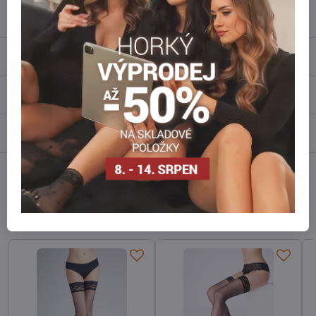
info​@everlady​.eu
Popis
Recenze
0
Diskuse
0
Facebook
Twitter
Bluesky
Pinterest
Reddit
LinkedIn
WhatsApp
E-
mail
Alternativní produkty