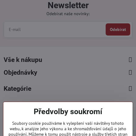
Newsletter
Odebírat naše novinky:
Odebírat
Vše k nákupu
Objednávky
Kategórie
Facebook
Instagram
Pinterest
Předvolby soukromí
Kontakty
Soubory cookie používáme k vylepšení vaší návštěvy tohoto
+421 919 060 751
webu, k analýze jeho výkonu a ke shromažďování údajů o jeho
používání. Můžeme k tomu použít nástroje a služby třetích stran
Pondělí - Pátek : 09:00 - 15:00 hod.