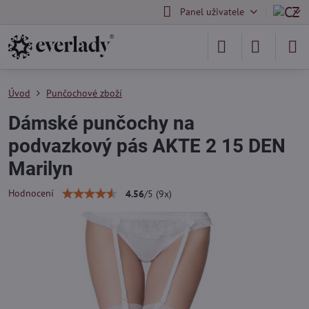
Panel uživatele
Úvod
Punčochové zboží
Dámské punčochy na
podvazkový pás AKTE 2 15 DEN
Marilyn
Hodnocení
4.56
/
5
(
9
x)