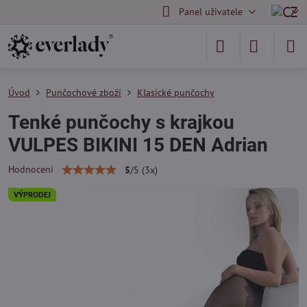
Panel uživatele
Úvod
Punčochové zboží
Klasické punčochy
Tenké punčochy s krajkou
VULPES BIKINI 15 DEN Adrian
Hodnocení
5
/
5
(
3
x)
VÝPRODEJ