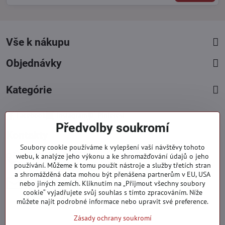
Vše k nákupu
Objednávky
Kategórie
Facebook
Instagram
Pinterest
Předvolby soukromí
Kontakty
Soubory cookie používáme k vylepšení vaší návštěvy tohoto
+421 919 060 751
webu, k analýze jeho výkonu a ke shromažďování údajů o jeho
používání. Můžeme k tomu použít nástroje a služby třetích stran
Pondělí - Pátek : 09:00 - 15:00 hod.
a shromážděná data mohou být přenášena partnerům v EU, USA
info​@everlady​.eu
nebo jiných zemích. Kliknutím na „Přijmout všechny soubory
Non stop ( 24/7 )
cookie“ vyjadřujete svůj souhlas s tímto zpracováním. Níže
můžete najít podrobné informace nebo upravit své preference.
Zásady ochrany soukromí