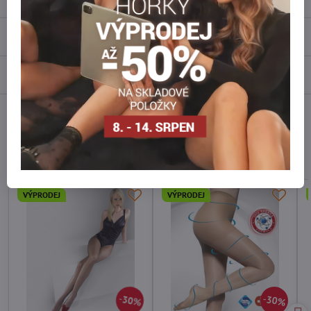
Recenze
0
Diskuse
0
Facebook
Twitter
Bluesky
Pinterest
Reddit
LinkedIn
WhatsApp
E-
mail
Alternativní produkty
VÝPRODEJ
VÝPRODEJ
30%
30%