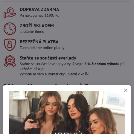
DOPRAVA ZDARMA
Při nákupu nad 1190,- Kč
ZBOŽÍ SKLADEM
zasíláme ihned
BEZPEČNÁ PLATBA
Zabezpečené online platby
Staňte se součástí everlady
Staňte se součástí everlady a využívejte
5 % členskou výhodu
při
každém nákupu.
Výhoda se vám automaticky uplatní v košíku.
Máte zájem o více kusů ?
Kontaktujte nás na mail, zboží pro Vás doskladníme!
info​@everlady​.eu
Popis