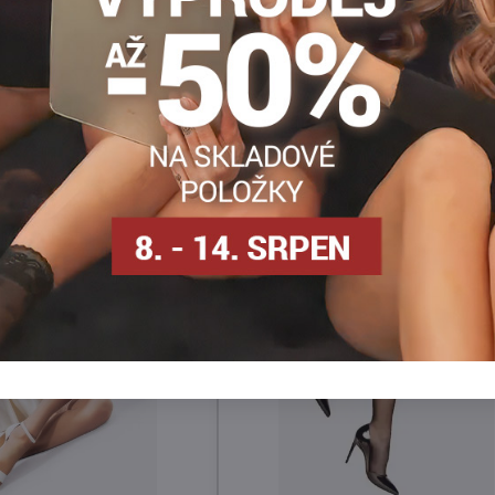
Punčocháče 15-20 DEN
Dámské punčocháče DEN
S
Facebook
Twitter
Bluesky
Pinterest
Reddit
LinkedIn
WhatsApp
E-
mail