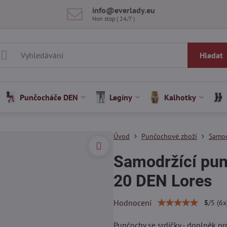
info​@everlady​.eu
Non stop ( 24/7 )
Hledat
Punčocháče DEN
Legíny
Kalhotky
Úvod
Punčochové zboží
Samod
Samodržící pun
20 DEN Lores
Hodnocení
5
/
5
(
6
x
Punčochy se srdíčky - doplněk p