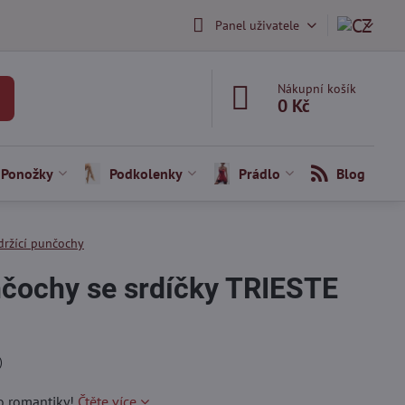
Panel uživatele
Nákupní košík
0 Kč
Ponožky
Podkolenky
Prádlo
Blog
ržící punčochy
čochy se srdíčky TRIESTE
)
ro romantiky!
Čtěte více