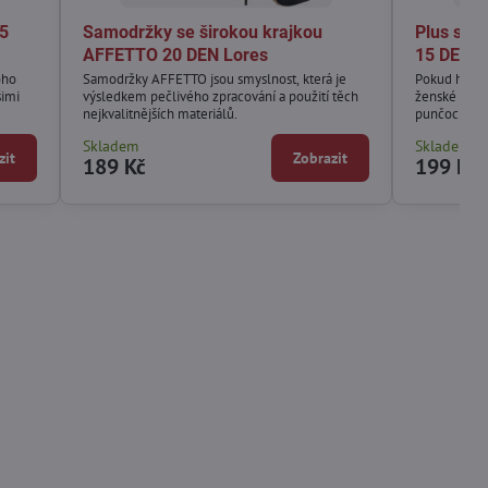
5
Samodržky se širokou krajkou
Plus si
AFFETTO 20 DEN Lores
15 DEN L
oho
Samodržky AFFETTO jsou smyslnost, která je
Pokud hledá
šimi
výsledkem pečlivého zpracování a použití těch
ženské a dos
nejkvalitnějších materiálů.
punčochy R
Skladem
Skladem
zit
Zobrazit
189 Kč
199 Kč