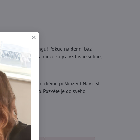
akter každému stylingu! Pokud na denní bázi
upřednostňujete romantické šaty a vzdušné sukně,
ě odolná vůči mechanickému poškození. Navíc si
a nelepí se na tělo. Pozvěte je do svého