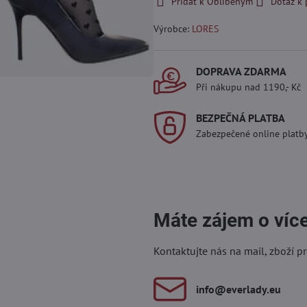
Přidat k Oblíbeným
Dotaz k
Výrobce:
LORES
DOPRAVA ZDARMA
Při nákupu nad 1190,- Kč
BEZPEČNÁ PLATBA
Zabezpečené online platb
Máte zájem o víc
Kontaktujte nás na mail, zboží p
info​@everlady​.eu