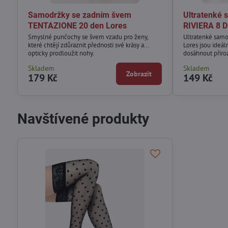
Samodržky se zadním švem
Ultratenké 
TENTAZIONE 20 den Lores
RIVIERA 8 
Smyslné punčochy se švem vzadu pro ženy,
Ultratenké sam
které chtějí zdůraznit přednosti své krásy a...
Lores jsou ideál
opticky prodloužit nohy.
dosáhnout přir
Skladem
Skladem
Zobrazit
179 Kč
149 Kč
Navštívené produkty