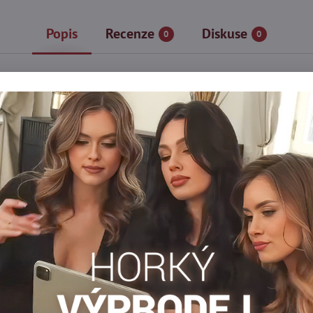
Popis
Recenze
Diskuse
0
0
zoru srdíček jsou jedním z těch doplňků, které dokáží dodat char
 se srdíčky ho dokonale rozbijí a učiní originálním. Pokud naopak 
 setu dodá smyslnou nonšalanci. Přesvědčte se sami!
á kvalita!
nymem vysoké kvality. Příze použitá při jejich výrobě je mimořádn
ržící punčochy s krajkou navíc perfektně drží na noze - nekloužou 