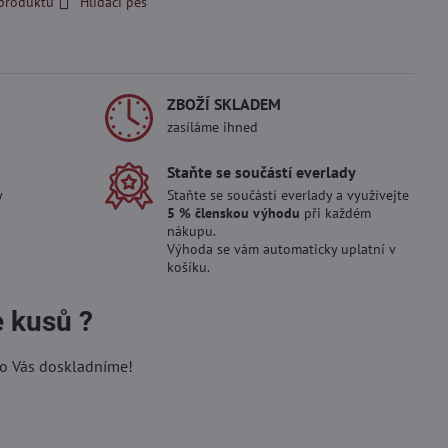
 produktu
Hlídací pes
ZBOŽÍ SKLADEM
zasíláme ihned
Staňte se součástí everlady
y
Staňte se součástí everlady a využívejte
5 % členskou výhodu
při každém
nákupu.
Výhoda se vám automaticky uplatní v
košíku.
e kusů ?
ro Vás doskladníme!