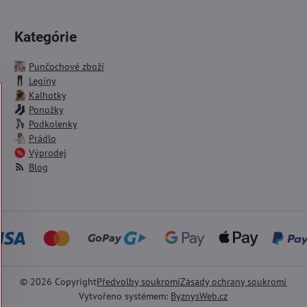
Kategórie
Punčochové zboží
Legíny
Kalhotky
Ponožky
Podkolenky
Prádlo
Výprodej
Blog
©
2026
Copyright
Předvolby soukromí
Zásady ochrany soukromí
Vytvořeno systémem:
ByznysWeb.cz