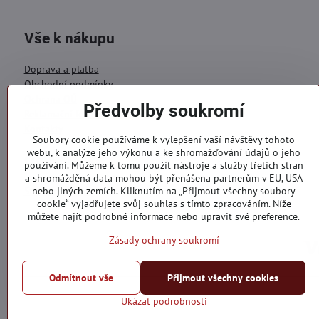
Vše k nákupu
Doprava a platba
Obchodní podmínky
Ochrana OÚ
Předvolby soukromí
Reklamační formulář
Kontakty
Soubory cookie používáme k vylepšení vaší návštěvy tohoto
webu, k analýze jeho výkonu a ke shromažďování údajů o jeho
Objednávky
používání. Můžeme k tomu použít nástroje a služby třetích stran
a shromážděná data mohou být přenášena partnerům v EU, USA
Stav objednávky
nebo jiných zemích. Kliknutím na „Přijmout všechny soubory
cookie“ vyjadřujete svůj souhlas s tímto zpracováním. Níže
můžete najít podrobné informace nebo upravit své preference.
Zásady ochrany soukromí
Odmítnout vše
Přijmout všechny cookies
Ukázat podrobnosti