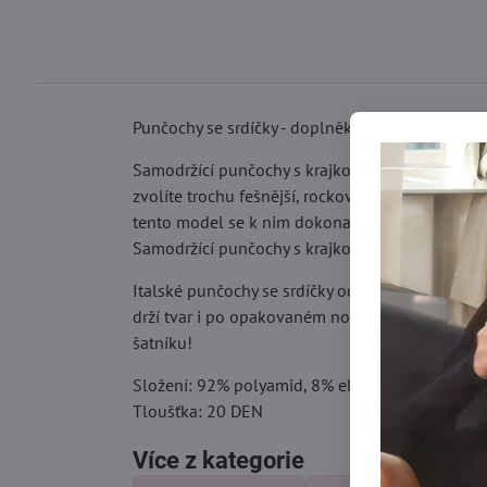
Punčochy se srdíčky - doplněk pro romantiky!
Samodržící punčochy s krajkou v okouzlujícím v
zvolíte trochu fešnější, rockový styl, punčochy
tento model se k nim dokonale doladí a celému
Samodržící punčochy s krajkou - pohodlí a italsk
Italské punčochy se srdíčky od Lores jsou syno
drží tvar i po opakovaném nošení a praní. Samod
šatníku!
Složení: 92% polyamid, 8% elastan
Tloušťka: 20 DEN
Více z kategorie