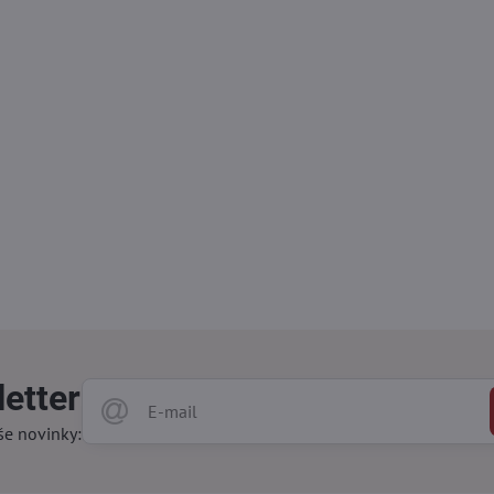
etter
še novinky: