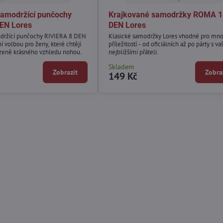
samodržící punčochy
Krajkované samodržky ROMA 1
DEN Lores
DEN Lores
održící punčochy RIVIERA 8 DEN
Klasické samodržky Lores vhodné pro mn
ní volbou pro ženy, které chtějí
příležitostí - od oficiálních až po párty s va
ozeně krásného vzhledu nohou.
nejbližšími přáteli.
Skladem
Zobrazit
Zobra
149 Kč