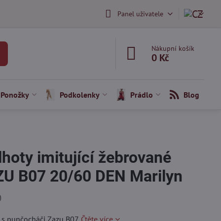
Panel uživatele
Nákupní košík
0 Kč
Ponožky
Podkolenky
Prádlo
Blog
hoty imitující žebrované
ZU B07 20/60 DEN Marilyn
)
l s punčocháči Zazu B07.
Čtěte více