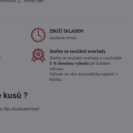
 produktu
Hlídací pes
ZBOŽÍ SKLADEM
zasíláme ihned
Staňte se součástí everlady
y
Staňte se součástí everlady a využívejte
5 % členskou výhodu
při každém
nákupu.
Výhoda se vám automaticky uplatní v
košíku.
e kusů ?
ro Vás doskladníme!