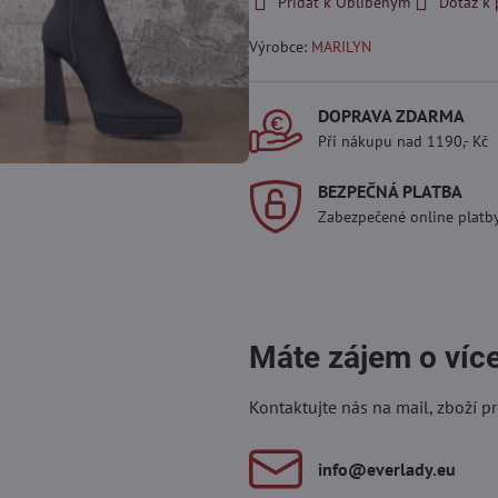
Přidat k Oblíbeným
Dotaz k
Výrobce:
MARILYN
DOPRAVA ZDARMA
Při nákupu nad 1190,- Kč
BEZPEČNÁ PLATBA
Zabezpečené online platb
Máte zájem o víc
Kontaktujte nás na mail, zboží p
info​@everlady​.eu