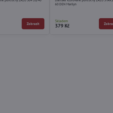
ané punčochy ZAZU S04 20/40
Dámské vzorované punčochy ZAZU STARS
60 DEN Marilyn
Skladem
Zobrazit
Zobra
379 Kč