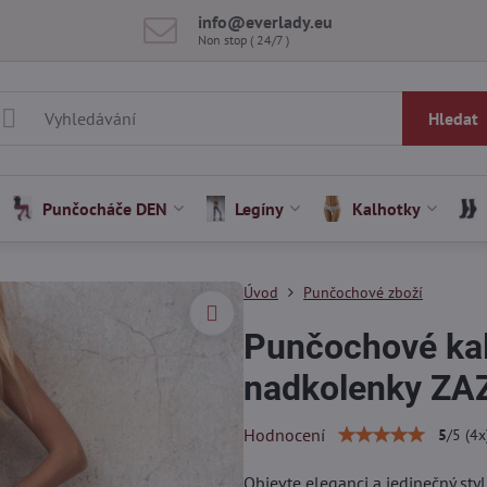
info​@everlady​.eu
Non stop ( 24/7 )
Hledat
Punčocháče DEN
Legíny
Kalhotky
Úvod
Punčochové zboží
Punčochové kal
nadkolenky ZA
Hodnocení
5
/
5
(
4
x
Objevte eleganci a jedinečný sty