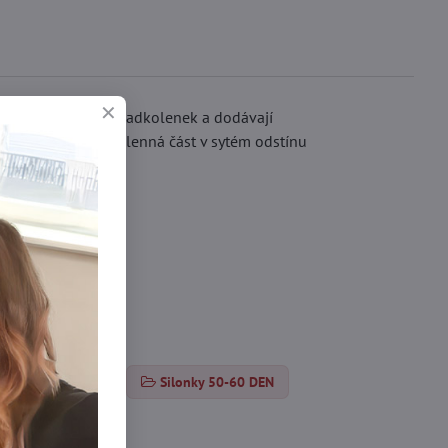
hled pruhovaných nadkolenek a dodávají
ustší 60 DEN nadkolenná část v sytém odstínu
orované pančuchy
Silonky 50-60 DEN