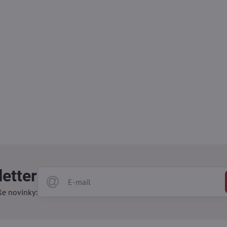
etter
še novinky: