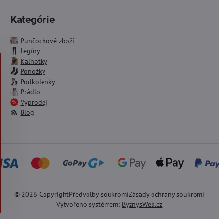
Kategórie
Punčochové zboží
Legíny
Kalhotky
Ponožky
Podkolenky
Prádlo
Výprodej
Blog
©
2026
Copyright
Předvolby soukromí
Zásady ochrany soukromí
Vytvořeno systémem:
ByznysWeb.cz