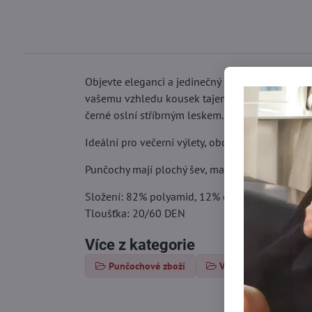
Objevte eleganci a jedinečný styl s punčocháč
vašemu vzhledu kousek tajemství a elegance. Je
černé oslní stříbrným leskem.
Ideální pro večerní výlety, obchodní schůzky nebo
Punčochy mají plochý šev, malý klín, pohodlný el
Složení: 82% polyamid, 12% elastan, 5% polyes
Tloušťka: 20/60 DEN
Více z kategorie
Punčochové zboží
Vzorované punčochy