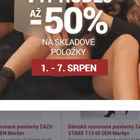
Facebook
Twitter
Bluesky
Pinterest
Reddit
LinkedIn
WhatsApp
E-
mail
rované punčochy ZAZU
Dámské vzorované punčochy 
EN Marilyn
STARS T13 60 DEN Marilyn