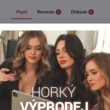
Popis
Recenze
Diskuse
0
0
i Zazu B07. Punčochové kalhoty Zazu B07 dokonale napodobují vz
mná kalhotková část 20 den zaručí pohodlí a lehkost, zatímco tl
 speciální příležitosti.
astický pas, neviditelné zpevnění prstů.
ter, 1% bavlna
Punčocháče 50-60 DEN
Dámské punčocháče DEN
Vz