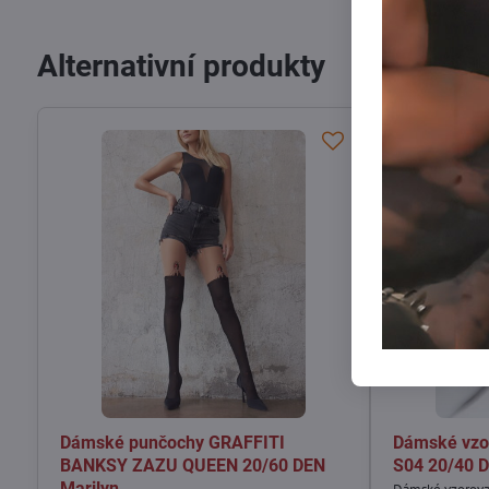
Alternativní produkty
Dámské punčochy GRAFFITI
Dámské vzo
BANKSY ZAZU QUEEN 20/60 DEN
S04 20/40 D
Marilyn