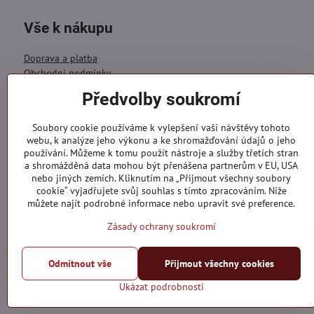
Vše k nákupu
Doprava a platba
Obchodní podmínky
Ochrana OÚ
Předvolby soukromí
Reklamační formulář
Kontakty
Soubory cookie používáme k vylepšení vaší návštěvy tohoto
webu, k analýze jeho výkonu a ke shromažďování údajů o jeho
Objednávky
používání. Můžeme k tomu použít nástroje a služby třetích stran
a shromážděná data mohou být přenášena partnerům v EU, USA
Stav objednávky
nebo jiných zemích. Kliknutím na „Přijmout všechny soubory
cookie“ vyjadřujete svůj souhlas s tímto zpracováním. Níže
můžete najít podrobné informace nebo upravit své preference.
Zásady ochrany soukromí
Odmítnout vše
Přijmout všechny cookies
Ukázat podrobnosti