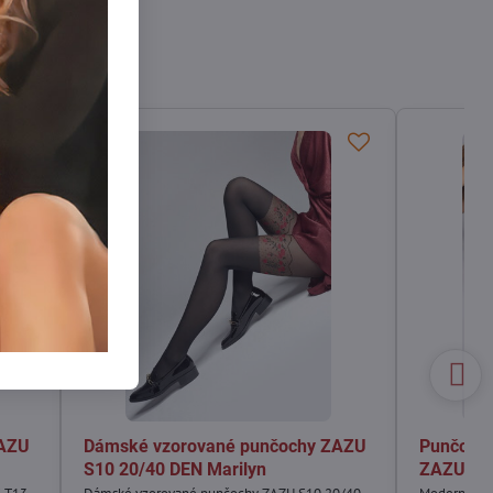
ZAZU
Dámské vzorované punčochy ZAZU
Punčochy
S10 20/40 DEN Marilyn
ZAZU CL