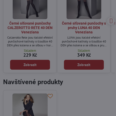
Černé síťované punčochy
Černé síťované punčochy s
CALZEROTTO RETE 40 DEN
pruhy LUNA 40 DEN
Veneziana
Veneziana
Calzerotto Rete jsou italské efektní
LUNA jsou italské efektní
punčochové kalhoty o tloušťce 40
punčochové kalhoty o tloušťce 40
DEN přes kolena a se síťkou v horní
DEN přes kolena a se síťkou a pruhy
části.
v horní části.
Skladem
Skladem
229 Kč
349 Kč
Zobrazit
Zobrazit
Navštívené produkty