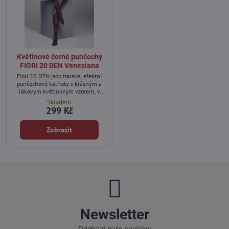
Květinové černé punčochy
FIORI 20 DEN Veneziana
Fiori 20 DEN jsou italské, efektní
punčochové kalhoty s krásným a
lákavým květinovým vzorem, v
pase netisknou, s bavlněným
Skladem
klínem, který zajišťuje skvělý
299 Kč
komfort nošení.
Zobrazit
Newsletter
Odebírat naše novinky: