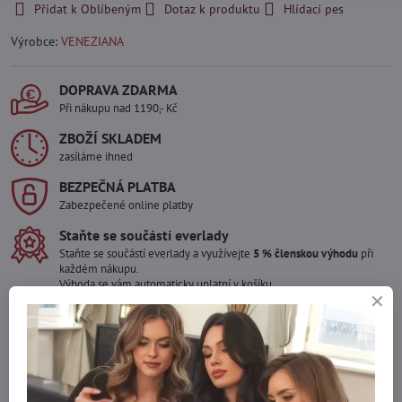
Přidat k Oblíbeným
Dotaz k produktu
Hlídací pes
Výrobce:
VENEZIANA
DOPRAVA ZDARMA
Při nákupu nad 1190,- Kč
ZBOŽÍ SKLADEM
zasíláme ihned
BEZPEČNÁ PLATBA
Zabezpečené online platby
Staňte se součástí everlady
Staňte se součástí everlady a využívejte
5 % členskou výhodu
při
každém nákupu.
Výhoda se vám automaticky uplatní v košíku.
Máte zájem o více kusů ?
Kontaktujte nás na mail, zboží pro Vás doskladníme!