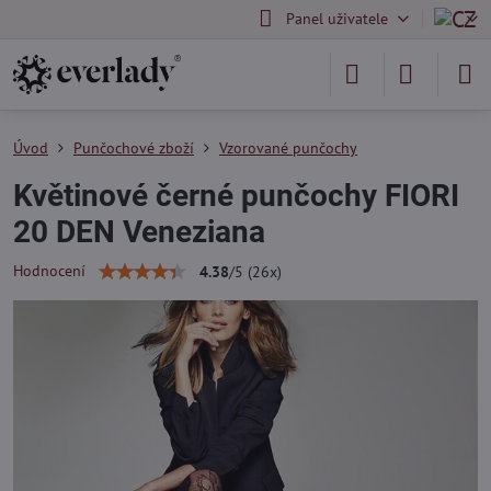
Panel uživatele
Úvod
Punčochové zboží
Vzorované punčochy
Květinové černé punčochy FIORI
20 DEN Veneziana
Hodnocení
4.38
/
5
(
26
x)