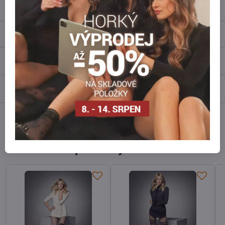
info​@everlady​.eu
Popis
Recenze
0
Diskuse
0
Facebook
Twitter
Bluesky
Pinterest
Reddit
LinkedIn
WhatsApp
E-
mail
Alternativní produkty