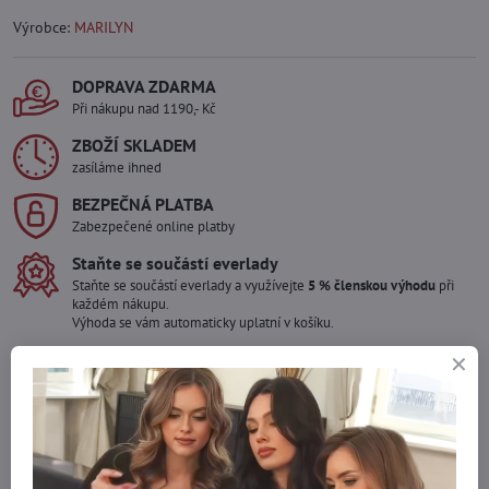
Výrobce:
MARILYN
DOPRAVA ZDARMA
Při nákupu nad 1190,- Kč
ZBOŽÍ SKLADEM
zasíláme ihned
BEZPEČNÁ PLATBA
Zabezpečené online platby
Staňte se součástí everlady
Staňte se součástí everlady a využívejte
5 % členskou výhodu
při
každém nákupu.
Výhoda se vám automaticky uplatní v košíku.
Máte zájem o více kusů ?
Kontaktujte nás na mail, zboží pro Vás doskladníme!
info​@everlady​.eu