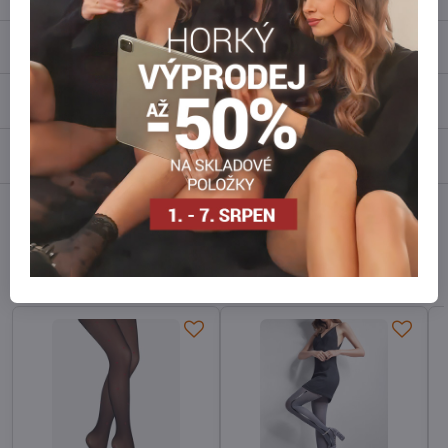
Popis
Recenze
0
Diskuse
0
Facebook
Twitter
Bluesky
Pinterest
Reddit
LinkedIn
WhatsApp
E-
mail
Alternativní produkty