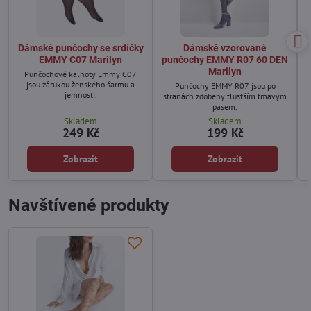
Dámské punčochy se srdíčky
Dámské vzorované
EMMY C07 Marilyn
punčochy EMMY R07 60 DEN
Marilyn
Punčochové kalhoty Emmy C07
jsou zárukou ženského šarmu a
Punčochy EMMY R07 jsou po
jemnosti.
stranách zdobeny tlustším tmavým
pasem.
Skladem
Skladem
249 Kč
199 Kč
Zobrazit
Zobrazit
Navštívené produkty