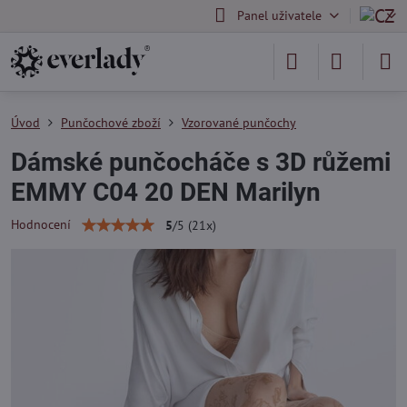
Panel uživatele
Úvod
Punčochové zboží
Vzorované punčochy
Dámské punčocháče s 3D růžemi
EMMY C04 20 DEN Marilyn
Hodnocení
5
/
5
(
21
x)