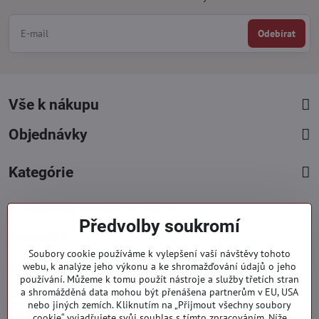
Odebírat
Vše k nákupu
Objednávky
Kategórie
Facebook
Instagram
Pinterest
Předvolby soukromí
Kontakty
Soubory cookie používáme k vylepšení vaší návštěvy tohoto
+421 919 060 751
webu, k analýze jeho výkonu a ke shromažďování údajů o jeho
používání. Můžeme k tomu použít nástroje a služby třetích stran
Pondělí - Pátek : 09:00 - 15:00 hod.
a shromážděná data mohou být přenášena partnerům v EU, USA
info​@everlady​.eu
nebo jiných zemích. Kliknutím na „Přijmout všechny soubory
Non stop ( 24/7 )
cookie“ vyjadřujete svůj souhlas s tímto zpracováním. Níže