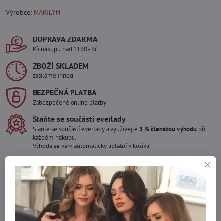
Výrobce:
MARILYN
DOPRAVA ZDARMA
Při nákupu nad 1190,- Kč
ZBOŽÍ SKLADEM
zasíláme ihned
BEZPEČNÁ PLATBA
Zabezpečené online platby
Staňte se součástí everlady
Staňte se součástí everlady a využívejte
5 % členskou výhodu
při
každém nákupu.
Výhoda se vám automaticky uplatní v košíku.
Máte zájem o více kusů ?
Kontaktujte nás na mail, zboží pro Vás doskladníme!
info​@everlady​.eu