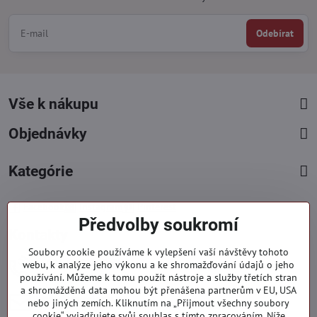
Odebírat
Vše k nákupu
Objednávky
Kategórie
Facebook
Instagram
Pinterest
Předvolby soukromí
Kontakty
Soubory cookie používáme k vylepšení vaší návštěvy tohoto
+421 919 060 751
webu, k analýze jeho výkonu a ke shromažďování údajů o jeho
používání. Můžeme k tomu použít nástroje a služby třetích stran
Pondělí - Pátek : 09:00 - 15:00 hod.
a shromážděná data mohou být přenášena partnerům v EU, USA
info​@everlady​.eu
nebo jiných zemích. Kliknutím na „Přijmout všechny soubory
Non stop ( 24/7 )
cookie“ vyjadřujete svůj souhlas s tímto zpracováním. Níže