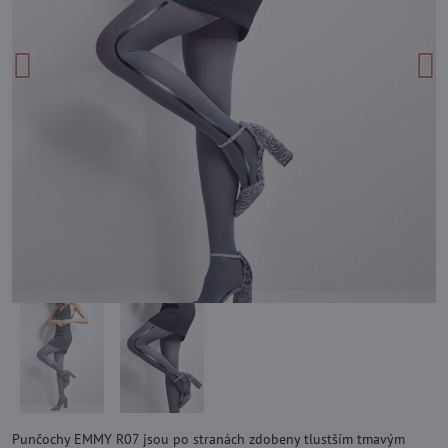
Punčochy EMMY R07 jsou po stranách zdobeny tlustším tmavým