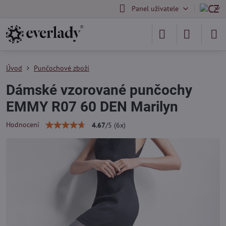
Panel uživatele
Úvod
Punčochové zboží
Dámské vzorované punčochy
EMMY R07 60 DEN Marilyn
Hodnocení
4.67
/
5
(
6
x)