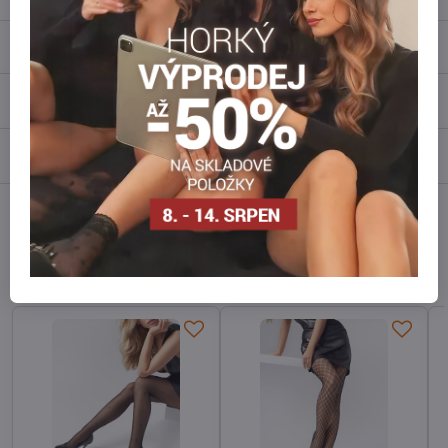
Popis
Recenze
0
Diskuse
0
Facebook
Twitter
Bluesky
Pinterest
Reddit
LinkedIn
WhatsApp
E-
mail
Alternativní produkty