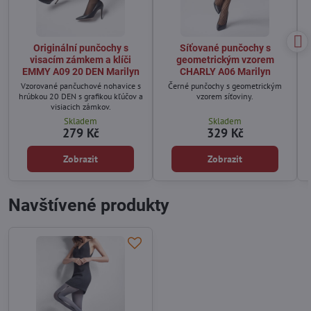
Originální punčochy s
Síťované punčochy s
visacím zámkem a klíči
geometrickým vzorem
EMMY A09 20 DEN Marilyn
CHARLY A06 Marilyn
Vzorované pančuchové nohavice s
Černé punčochy s geometrickým
hrúbkou 20 DEN s grafikou kľúčov a
vzorem síťoviny.
visiacich zámkov.
Skladem
Skladem
279 Kč
329 Kč
Zobrazit
Zobrazit
Navštívené produkty