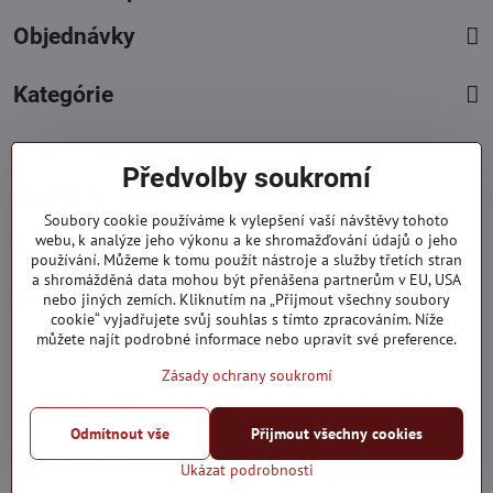
Objednávky
Kategórie
Facebook
Instagram
Pinterest
Předvolby soukromí
Kontakty
Soubory cookie používáme k vylepšení vaší návštěvy tohoto
+421 919 060 751
webu, k analýze jeho výkonu a ke shromažďování údajů o jeho
používání. Můžeme k tomu použít nástroje a služby třetích stran
Pondělí - Pátek : 09:00 - 15:00 hod.
a shromážděná data mohou být přenášena partnerům v EU, USA
info​@everlady​.eu
nebo jiných zemích. Kliknutím na „Přijmout všechny soubory
Non stop ( 24/7 )
cookie“ vyjadřujete svůj souhlas s tímto zpracováním. Níže
můžete najít podrobné informace nebo upravit své preference.
Zásady ochrany soukromí
Odmítnout vše
Přijmout všechny cookies
©
2026
Copyright
Předvolby soukromí
Zásady ochrany soukromí
Ukázat podrobnosti
Vytvořeno systémem:
ByznysWeb.cz