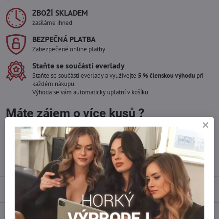
ZBOŽÍ SKLADEM
zasíláme ihned
BEZPEČNÁ PLATBA
Zabezpečené online platby
Staňte se součástí everlady
Staňte se součástí everlady a využívejte
5 % členskou výhodu
při
každém nákupu.
Výhoda se vám automaticky uplatní v košíku.
Máte zájem o více kusů ?
Kontaktujte nás na mail, zboží pro Vás doskladníme!
info​@everlady​.eu
Popis
Recenze
0