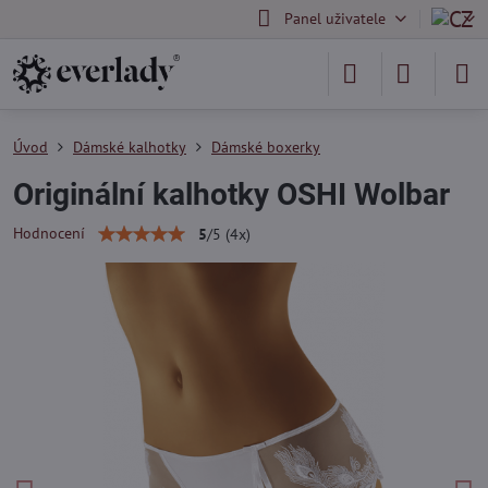
Panel uživatele
Úvod
Dámské kalhotky
Dámské boxerky
Originální kalhotky OSHI Wolbar
Hodnocení
5
/
5
(
4
x)