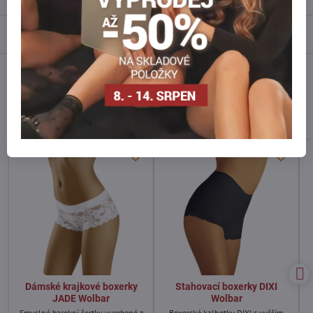
Diskuse
0
Facebook
Twitter
Bluesky
Pinterest
Reddit
LinkedIn
WhatsApp
E-
mail
Alternativní produkty
Dámské krajkové boxerky
Stahovací boxerky DIXI
JADE Wolbar
Wolbar
Smyslné barokní šortky vyrobené z
Boxerské kalhotky DIXI s vyšším