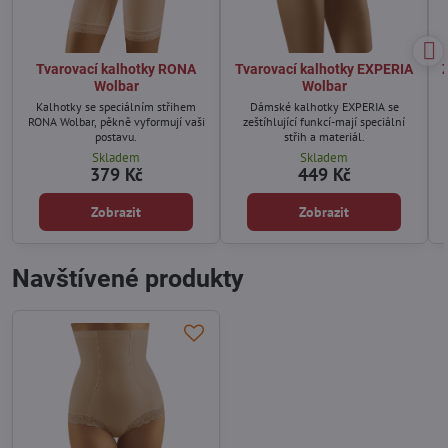
Tvarovací kalhotky RONA
Tvarovací kalhotky EXPERIA
Z
Wolbar
Wolbar
Kalhotky se speciálním střihem
Dámské kalhotky EXPERIA se
RONA Wolbar, pěkně vyformují vaši
zeštíhlující funkcí-mají speciální
postavu.
střih a materiál.
Skladem
Skladem
379 Kč
449 Kč
Zobrazit
Zobrazit
Navštívené produkty