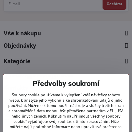
Odebírat
Vše k nákupu
Objednávky
Kategórie
Facebook
Instagram
Pinterest
Předvolby soukromí
Kontakty
Soubory cookie používáme k vylepšení vaší návštěvy tohoto
+421 919 060 751
webu, k analýze jeho výkonu a ke shromažďování údajů o jeho
používání. Můžeme k tomu použít nástroje a služby třetích stran
Pondělí - Pátek : 09:00 - 15:00 hod.
a shromážděná data mohou být přenášena partnerům v EU, USA
info​@everlady​.eu
nebo jiných zemích. Kliknutím na „Přijmout všechny soubory
Non stop ( 24/7 )
cookie“ vyjadřujete svůj souhlas s tímto zpracováním. Níže
můžete najít podrobné informace nebo upravit své preference.