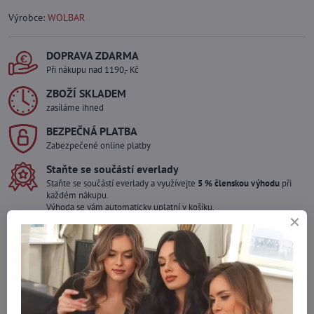
Výrobce:
WOLBAR
DOPRAVA ZDARMA
Při nákupu nad 1190,- Kč
ZBOŽÍ SKLADEM
zasíláme ihned
BEZPEČNÁ PLATBA
Zabezpečené online platby
Staňte se součástí everlady
Staňte se součástí everlady a využívejte
5 % členskou výhodu
při
každém nákupu.
Výhoda se vám automaticky uplatní v košíku.
Máte zájem o více kusů ?
Kontaktujte nás na mail, zboží pro Vás doskladníme!
info​@everlady​.eu