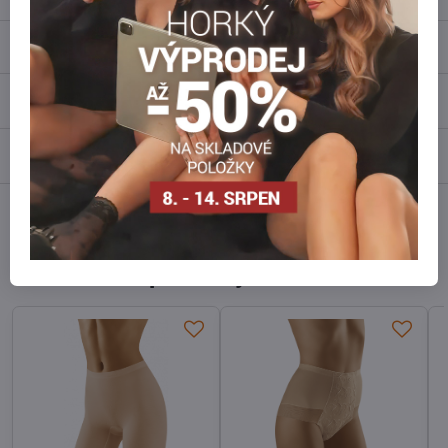
Popis
Recenze
0
Diskuse
0
Facebook
Twitter
Bluesky
Pinterest
Reddit
LinkedIn
WhatsApp
E-
mail
Alternativní produkty