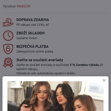
Výrobce:
MARILYN
DOPRAVA ZDARMA
Při nákupu nad 1190,- Kč
ZBOŽÍ SKLADEM
zasíláme ihned
BEZPEČNÁ PLATBA
Zabezpečené online platby
Staňte se součástí everlady
Staňte se součástí everlady a využívejte
5 % členskou výhodu
při
každém nákupu.
Výhoda se vám automaticky uplatní v košíku.
Máte zájem o více kusů ?
Kontaktujte nás na mail, zboží pro Vás doskladníme!
info​@everlady​.eu