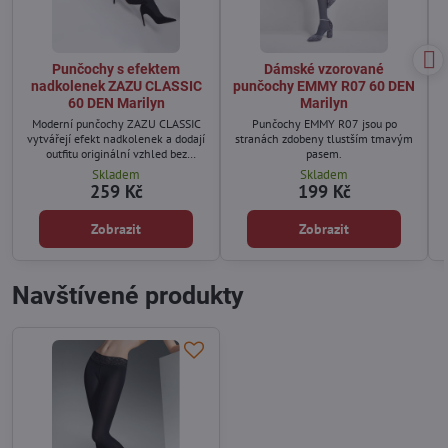
Punčochy s efektem
Dámské vzorované
nadkolenek ZAZU CLASSIC
punčochy EMMY R07 60 DEN
60 DEN Marilyn
Marilyn
Moderní punčochy ZAZU CLASSIC
Punčochy EMMY R07 jsou po
vytvářejí efekt nadkolenek a dodají
stranách zdobeny tlustším tmavým
outfitu originální vzhled bez
pasem.
nutnosti vrstvení.
Skladem
Skladem
259 Kč
199 Kč
Zobrazit
Zobrazit
Navštívené produkty