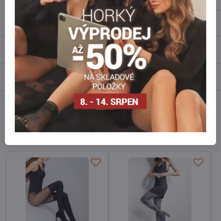
Popis
Recenze
0
Diskuse
0
Facebook
Twitter
Bluesky
Pinterest
Reddit
LinkedIn
WhatsApp
E-
mail
Alternativní produkty