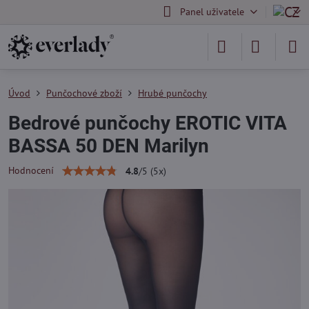
Panel uživatele
Úvod
Punčochové zboží
Hrubé punčochy
Bedrové punčochy EROTIC VITA
BASSA 50 DEN Marilyn
Hodnocení
4.8
/
5
(
5
x)