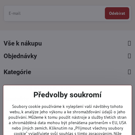
Odebírat
Vše k nákupu
Objednávky
Kategórie
Facebook
Instagram
Pinterest
Předvolby soukromí
Kontakty
Soubory cookie používáme k vylepšení vaší návštěvy tohoto
+421 919 060 751
webu, k analýze jeho výkonu a ke shromažďování údajů o jeho
používání. Můžeme k tomu použít nástroje a služby třetích stran
Pondělí - Pátek : 09:00 - 15:00 hod.
a shromážděná data mohou být přenášena partnerům v EU, USA
info​@everlady​.eu
nebo jiných zemích. Kliknutím na „Přijmout všechny soubory
Non stop ( 24/7 )
cookie“ vyjadřujete svůj souhlas s tímto zpracováním. Níže