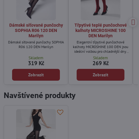
Dámské síťované punčochy
Třpytivé teplé punčochové
SOPHIA R06 120 DEN
kalhoty MICROSHINE 100
Marilyn
DEN Marilyn
Dámské síťované punčochy SOPHIA
Elegantní třpytivé punčochové
R06 120 DEN Marilyn
kalhoty MICROSHINE 100 DEN jsou
ideální volbou pro chladnější dny,
kdy chcete zůstat v teple a zároveň
Skladem
Skladem
zaujmout stylovým vzhledem.
319 Kč
269 Kč
Zobrazit
Zobrazit
Navštívené produkty