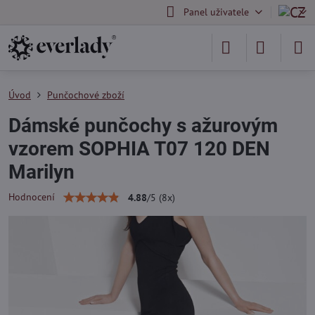
Panel uživatele
Úvod
Punčochové zboží
Dámské punčochy s ažurovým
vzorem SOPHIA T07 120 DEN
Marilyn
Hodnocení
4.88
/
5
(
8
x)