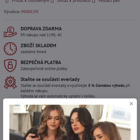
Přidat k Oblíbeným
Dotaz k produktu
Hlídací pes
Výrobce:
MARILYN
DOPRAVA ZDARMA
Při nákupu nad 1190,- Kč
ZBOŽÍ SKLADEM
zasíláme ihned
BEZPEČNÁ PLATBA
Zabezpečené online platby
Staňte se součástí everlady
Staňte se součástí everlady a využívejte
5 % členskou výhodu
při
každém nákupu.
Výhoda se vám automaticky uplatní v košíku.
Máte zájem o více kusů ?
Kontaktujte nás na mail, zboží pro Vás doskladníme!
info​@everlady​.eu