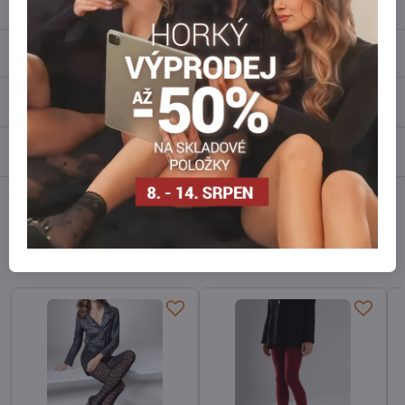
Popis
Recenze
0
Diskuse
0
Facebook
Twitter
Bluesky
Pinterest
Reddit
LinkedIn
WhatsApp
E-
mail
Alternativní produkty