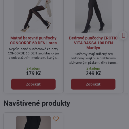
Matné barevné punčochy
Bedrové punčochy EROTIC
CONCORDE 60 DEN Lores
VITA BASSA 100 DEN
Marilyn
Neprůhledné punčochové kalhoty
CONCORDE 60 DEN jsou klasickým
Punčochy mají snížený sed,
a univerzálním modelem, který se
ozdobený krajkou a praktickým
hodí k různým outfitům – od
silikonovým páskem, díky čemuž
jednoduchých každodenních
punčochy pevně drží na těle.
Skladem
Skladem
kombinací až po elegantní
179 Kč
249 Kč
příležitosti.
Zobrazit
Zobrazit
Navštívené produkty