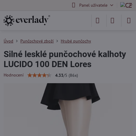
Panel uživatele
Úvod
Punčochové zboží
Hrubé punčochy
Silné lesklé punčochové kalhoty
LUCIDO 100 DEN Lores
Hodnocení
4.33
/
5
(
86
x)