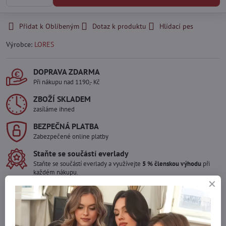
Přidat k Oblíbeným
Dotaz k produktu
Hlídací pes
Výrobce:
LORES
DOPRAVA ZDARMA
Při nákupu nad 1190,- Kč
ZBOŽÍ SKLADEM
zasíláme ihned
BEZPEČNÁ PLATBA
Zabezpečené online platby
Staňte se součástí everlady
Staňte se součástí everlady a využívejte
5 % členskou výhodu
při
každém nákupu.
Výhoda se vám automaticky uplatní v košíku.
Máte zájem o více kusů ?
Kontaktujte nás na mail, zboží pro Vás doskladníme!