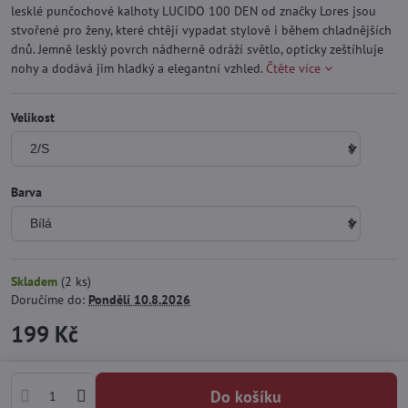
lesklé punčochové kalhoty LUCIDO 100 DEN od značky Lores jsou
stvořené pro ženy, které chtějí vypadat stylově i během chladnějších
dnů. Jemně lesklý povrch nádherně odráží světlo, opticky zeštíhluje
nohy a dodává jim hladký a elegantní vzhled.
Čtěte více
Velikost
Barva
Skladem
(
2
ks)
Doručíme do:
Pondělí
10.8.2026
199 Kč
Do košíku