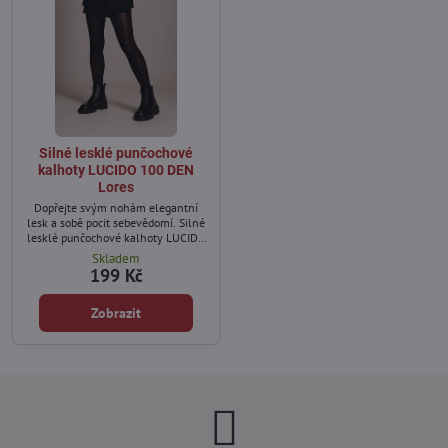
Silné lesklé punčochové
kalhoty LUCIDO 100 DEN
Lores
Dopřejte svým nohám elegantní
lesk a sobě pocit sebevědomí. Silné
lesklé punčochové kalhoty LUCIDO
100 DEN od značky Lores jsou
Skladem
stvořené pro ženy, které chtějí
199 Kč
vypadat stylově i během
chladnějších dnů. Jemně lesklý
Zobrazit
povrch nádherně odráží světlo,
opticky zeštíhluje nohy a dodává
jim hladký a elegantní vzhled.