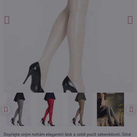
Dopřejte svým nohám elegantní lesk a sobě pocit sebevědomí. Silné