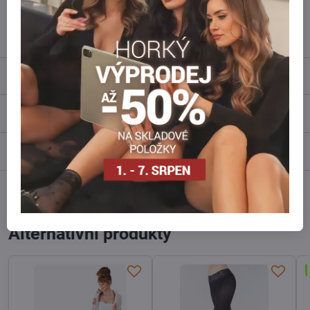
info​@everlady​.eu
Popis
Recenze
0
Diskuse
0
Facebook
Twitter
Bluesky
Pinterest
Reddit
LinkedIn
WhatsApp
E-
mail
Alternativní produkty